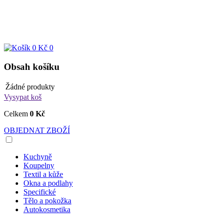
0 Kč
0
Obsah košíku
Žádné produkty
Vysypat koš
Celkem
0 Kč
OBJEDNAT ZBOŽÍ
Kuchyně
Koupelny
Textil a kůže
Okna a podlahy
Specifické
Tělo a pokožka
Autokosmetika