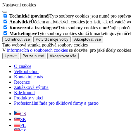
Nastavení cookies
Technické (povinné)
Tyto soubory cookies jsou nutné pro správné
Analytické
Účelem analytických cookies je zjistit, jak uživatelé 
Konverzní a trackingové
Tyto soubory cookies umožňují společn
Marketingové
Tyto soubory cookies slouží k marketingovým účel
Odmítnout vše
Potvrdit moje volby
Akceptovat vše
Tato webová stránka používá soubory cookies
V
informacích o souborech cookies
se dozvíte, pro jaké účely cookie
Upravit
Pouze nutné
Akceptovat vše
O značce
Velkoobchod
Kontaktujte nás
Recenze
Zakázková výroba
Kde koupit
Produkty v akci
Profesionální řada pro úklidové firmy a gastro
CS
SK
PL