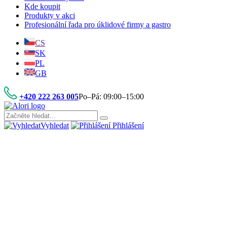
Kde koupit
Produkty v akci
Profesionální řada pro úklidové firmy a gastro
CS
SK
PL
GB
+420 222 263 005
Po–Pá: 09:00–15:00
Vyhledat
Přihlášení