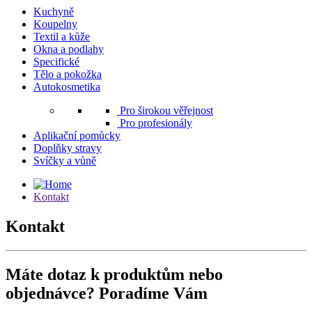
Kuchyně
Koupelny
Textil a kůže
Okna a podlahy
Specifické
Tělo a pokožka
Autokosmetika
Pro širokou věřejnost
Pro profesionály
Aplikační pomůcky
Doplňky stravy
Svíčky a vůně
Kontakt
Kontakt
Máte dotaz k produktům nebo
objednávce?
Poradíme Vám