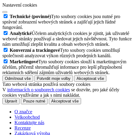
Nastavení cookies
Technické (povinné)
Tyto soubory cookies jsou nutné pro
správné zobrazení webových stránek a zajišťují jejich řádné
fungování.
Analytické
Účelem analytických cookies je zjistit, jak uživatelé
webové stránky používají a sledovat jejich návštěvnost. Tyto funkce
nám umožňují zlepšit kvalitu a obsah webových stránek.
Konverzní a trackingové
Tyto soubory cookies umožňují
společnosti analyzovat výkon různých prodejních kanálů.
Marketingové
Tyto soubory cookies slouží k marketingovým
účelům, přičemž shromažďují informace pro lepší přizpůsobení
reklamních sdělení zájmům uživatelů webových stránek.
Odmítnout vše
Potvrdit moje volby
Akceptovat vše
Tato webová stránka používá soubory cookies
V
informacích o souborech cookies
se dozvíte, pro jaké účely
cookies využíváme a jak s nimi nakládat.
Upravit
Pouze nutné
Akceptovat vše
O značce
Velkoobchod
Kontaktujte nás
Recenze
Zakázková výroba