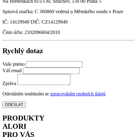
Na Hřebenkách 815/130, Smíchov, 150 00 Praha 5
Spisová značka: C 360860 vedená u Městského soudu v Praze
IČ: 14129949 DIČ: CZ14129949
Číslo účtu: 2102096604/2010
Rychlý dotaz
Vaše jméno
Váš email
Zpráva
Odesláním souhlasím se
zpracováním osobních údajů
ODESLAT
PRODUKTY
ALORI
PRO VÁS