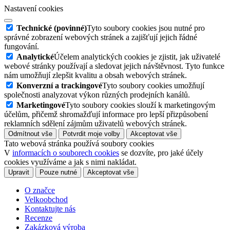
Nastavení cookies
Technické (povinné)
Tyto soubory cookies jsou nutné pro
správné zobrazení webových stránek a zajišťují jejich řádné
fungování.
Analytické
Účelem analytických cookies je zjistit, jak uživatelé
webové stránky používají a sledovat jejich návštěvnost. Tyto funkce
nám umožňují zlepšit kvalitu a obsah webových stránek.
Konverzní a trackingové
Tyto soubory cookies umožňují
společnosti analyzovat výkon různých prodejních kanálů.
Marketingové
Tyto soubory cookies slouží k marketingovým
účelům, přičemž shromažďují informace pro lepší přizpůsobení
reklamních sdělení zájmům uživatelů webových stránek.
Odmítnout vše
Potvrdit moje volby
Akceptovat vše
Tato webová stránka používá soubory cookies
V
informacích o souborech cookies
se dozvíte, pro jaké účely
cookies využíváme a jak s nimi nakládat.
Upravit
Pouze nutné
Akceptovat vše
O značce
Velkoobchod
Kontaktujte nás
Recenze
Zakázková výroba