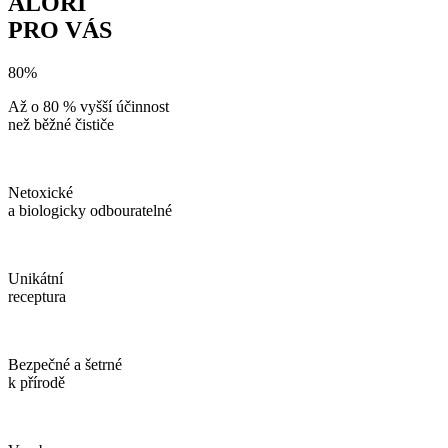
ALORI
PRO VÁS
80%
Až o 80 % vyšší účinnost
než běžné čističe
Netoxické
a biologicky odbouratelné
Unikátní
receptura
Bezpečné a šetrné
k přírodě