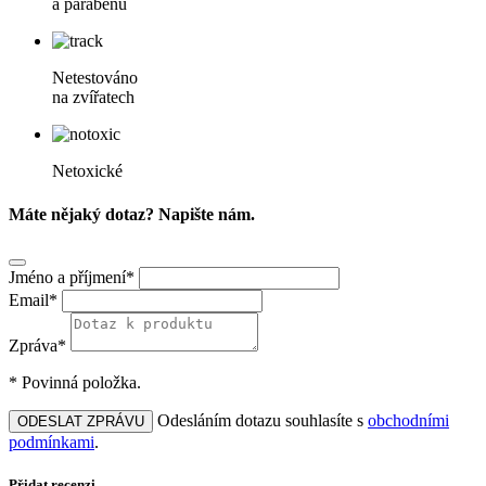
a parabenů
Netestováno
na zvířatech
Netoxické
Máte nějaký dotaz? Napište nám.
Jméno a příjmení*
Email*
Zpráva*
* Povinná položka.
Odesláním dotazu souhlasíte s
obchodními
ODESLAT ZPRÁVU
podmínkami
.
Přidat recenzi