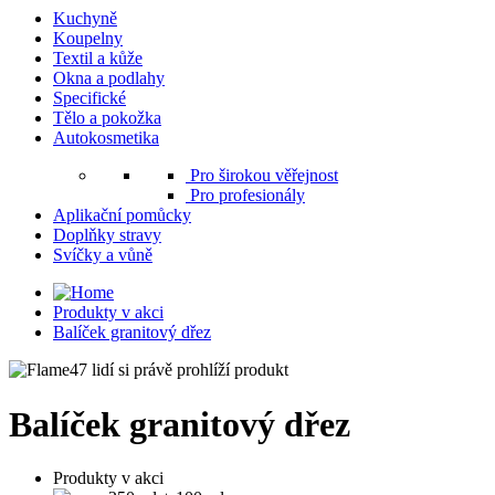
Kuchyně
Koupelny
Textil a kůže
Okna a podlahy
Specifické
Tělo a pokožka
Autokosmetika
Pro širokou věřejnost
Pro profesionály
Aplikační pomůcky
Doplňky stravy
Svíčky a vůně
Produkty v akci
Balíček granitový dřez
47 lidí si právě prohlíží produkt
Balíček granitový dřez
Produkty v akci