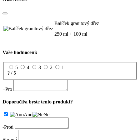
Balíček granitový dřez
250 ml + 100 ml
Vaše hodnocení:
5
4
3
2
1
? / 5
+
Pro
Doporučil/a byste tento produkt?
Ano
Ne
-
Proti
Shrnutí