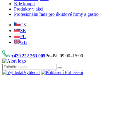
Kde koupit
Produkty v akci
Profesionální řada pro úklidové firmy a gastro
CS
SK
PL
GB
+420 222 263 005
Po–Pá: 09:00–15:00
Vyhledat
Přihlášení