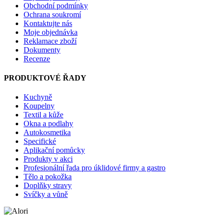
Obchodní podmínky
Ochrana soukromí
Kontaktujte nás
Moje objednávka
Reklamace zboží
Dokumenty
Recenze
PRODUKTOVÉ ŘADY
Kuchyně
Koupelny
Textil a kůže
Okna a podlahy
Autokosmetika
Specifické
Aplikační pomůcky
Produkty v akci
Profesionální řada pro úklidové firmy a gastro
Tělo a pokožka
Doplňky stravy
Svíčky a vůně