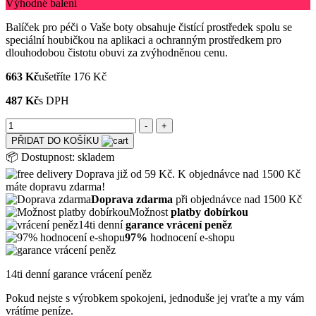
Výhodné balení
Balíček pro péči o Vaše boty obsahuje čistící prostředek spolu se
speciální houbičkou na aplikaci a ochranným prostředkem pro
dlouhodobou čistotu obuvi za zvýhodněnou cenu.
663 Kč
ušetříte 176 Kč
487 Kč
s DPH
PŘIDAT DO KOŠÍKU
📦
Dostupnost:
skladem
Doprava již od 59 Kč. K objednávce nad 1500 Kč
máte dopravu zdarma!
Doprava zdarma
při objednávce nad 1500 Kč
Možnost
platby dobírkou
14ti denní
garance vrácení peněz
97%
hodnocení e-shopu
14ti denní garance vrácení peněz
Pokud nejste s výrobkem spokojeni, jednoduše jej vraťte a my vám
vrátíme peníze.