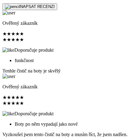
NAPSAT RECENZI
Ověřený zákazník
★
★
★
★
★
★
★
★
★
★
Doporučuje produkt
funkčnost
Tenhle čistič na boty je skvělý
Ověřený zákazník
★
★
★
★
★
★
★
★
★
★
Doporučuje produkt
Boty po něm vypadají jako nové
Vyzkoušel jsem tento čistič na boty a musím říct, že jsem nadšen.