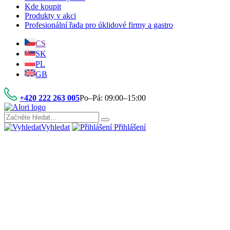
Kde koupit
Produkty v akci
Profesionální řada pro úklidové firmy a gastro
CS
SK
PL
GB
+420 222 263 005
Po–Pá: 09:00–15:00
Vyhledat
Přihlášení