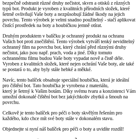
bezpečně odstranit různé druhy nečistot, skvrn a otisků z různých
typů bot. Produkt je vyroben z kvalitních přírodních složek, které
šetrně ovlivňují Vaše boty a nezpůsobují žádné škody na jejich
povrchu. Tento výrobek je velmi snadno použitelný - stačí aplikovat
čistící prostředek na boty a houbičkou jemně otírat.
Druhým produktem v balíčku je ochranný produkt na ochranu
Vašich bot proti znečištění. Tento výrobek vytváří tenký neviditelný
ochranný film na povrchu bot, který chrání před různými druhy
nečistot, jako jsou např. prach, voda a jiné. Díky tomuto
ochrannému filmu budou Vaše boty vypadat nově a čistě déle.
Vyroben z kvalitních složek, které nejen ochrání Vaše boty, ale také
se postará o to, aby byly stále hebké a měkké.
Navíc, tento balíček obsahuje speciální houbičku, která je ideální
pro čištění bot. Tato houbička je vyrobena z materiálu,
který je šetrný k Vašim botám. Díky svému tvaru a konzistenci Vám
umožní dokonalé čištění bot bez jakýchkoliv zbytků a šmouh na
povrchu.
Celkově je tento balíček pro péči o boty skvělým řešením pro
každého, kdo chce mít své boty stále v dokonalém stavu.
Objednejte si nyní náš balíček pro péči o boty a uvidíte rozdíl!