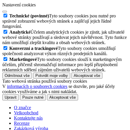
Nastavení cookies
Technické (povinné)
Tyto soubory cookies jsou nutné pro
správné zobrazení webových stránek a zajišťují jejich řádné
fungování.
Analytické
Účelem analytických cookies je zjistit, jak uživatelé
webové stránky používají a sledovat jejich návštěvnost. Tyto funkce
nám umožňují zlepšit kvalitu a obsah webových stránek.
Konverzní a trackingové
Tyto soubory cookies umožňují
společnosti analyzovat výkon různých prodejních kanálů.
Marketingové
Tyto soubory cookies slouží k marketingovým
účelům, přičemž shromažďují informace pro lepší přizpůsobení
reklamních sdělení zájmům uživatelů webových stránek.
Odmítnout vše
Potvrdit moje volby
Akceptovat vše
Tato webová stránka používá soubory cookies
V
informacích o souborech cookies
se dozvíte, pro jaké účely
cookies využíváme a jak s nimi nakládat.
Upravit
Pouze nutné
Akceptovat vše
O značce
Velkoobchod
Kontaktujte nás
Recenze
Zakázková výroba