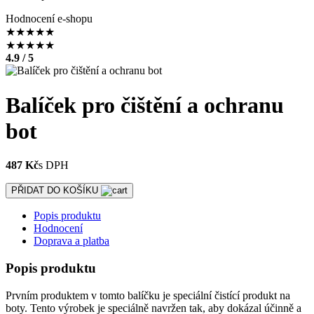
Hodnocení e-shopu
★
★
★
★
★
★
★
★
★
★
4.9 / 5
Balíček pro čištění a ochranu
bot
487 Kč
s DPH
PŘIDAT DO KOŠÍKU
Popis produktu
Hodnocení
Doprava a platba
Popis produktu
Prvním produktem v tomto balíčku je speciální čistící produkt na
boty. Tento výrobek je speciálně navržen tak, aby dokázal účinně a