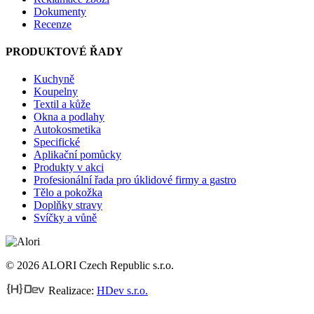
Dokumenty
Recenze
PRODUKTOVÉ ŘADY
Kuchyně
Koupelny
Textil a kůže
Okna a podlahy
Autokosmetika
Specifické
Aplikační pomůcky
Produkty v akci
Profesionální řada pro úklidové firmy a gastro
Tělo a pokožka
Doplňky stravy
Svíčky a vůně
© 2026 ALORI Czech Republic s.r.o.
Realizace:
HDev s.r.o.