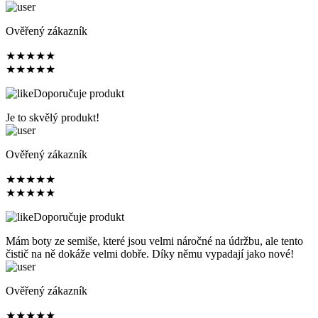
Ověřený zákazník
★
★
★
★
★
★
★
★
★
★
Doporučuje produkt
Je to skvělý produkt!
Ověřený zákazník
★
★
★
★
★
★
★
★
★
★
Doporučuje produkt
Mám boty ze semiše, které jsou velmi náročné na údržbu, ale tento
čistič na ně dokáže velmi dobře. Díky němu vypadají jako nové!
Ověřený zákazník
★
★
★
★
★