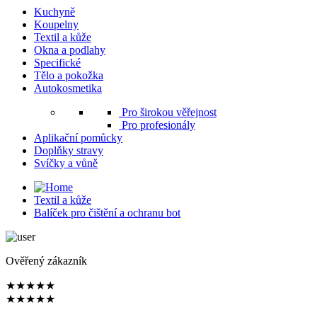
Kuchyně
Koupelny
Textil a kůže
Okna a podlahy
Specifické
Tělo a pokožka
Autokosmetika
Pro širokou věřejnost
Pro profesionály
Aplikační pomůcky
Doplňky stravy
Svíčky a vůně
Textil a kůže
Balíček pro čištění a ochranu bot
Ověřený zákazník
★
★
★
★
★
★
★
★
★
★