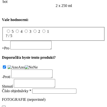
2 x 250 ml
Vaše hodnocení:
5
4
3
2
1
? / 5
+
Pro
Doporučil/a byste tento produkt?
Ano
Ne
-
Proti
Shrnutí
Číslo objednávky *
FOTOGRAFIE (nepovinné)