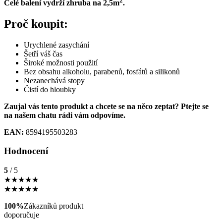
2
Celé balení vydrží zhruba na 2,5m
.
Proč koupit:
Urychlené zasychání
Šetří váš čas
Široké možnosti použití
Bez obsahu alkoholu, parabenů, fosfátů a silikonů
Nezanechává stopy
Čistí do hloubky
Zaujal vás tento produkt a chcete se na něco zeptat? Ptejte se
na našem chatu rádi vám odpovíme.
EAN:
8594195503283
Hodnocení
5
/ 5
★
★
★
★
★
★
★
★
★
★
100%
Zákazníků produkt
doporučuje