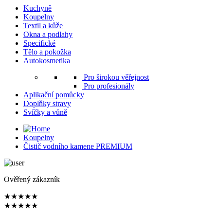
Kuchyně
Koupelny
Textil a kůže
Okna a podlahy
Specifické
Tělo a pokožka
Autokosmetika
Pro širokou věřejnost
Pro profesionály
Aplikační pomůcky
Doplňky stravy
Svíčky a vůně
Koupelny
Čistič vodního kamene PREMIUM
Ověřený zákazník
★
★
★
★
★
★
★
★
★
★