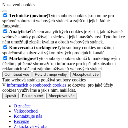
Nastavení cookies
Technické (povinné)
Tyto soubory cookies jsou nutné pro
správné zobrazení webových stránek a zajišťují jejich řádné
fungování.
Analytické
Účelem analytických cookies je zjistit, jak uživatelé
webové stránky používají a sledovat jejich návštěvnost. Tyto funkce
nám umožňují zlepšit kvalitu a obsah webových stránek.
Konverzní a trackingové
Tyto soubory cookies umožňují
společnosti analyzovat výkon různých prodejních kanálů.
Marketingové
Tyto soubory cookies slouží k marketingovým
účelům, přičemž shromažďují informace pro lepší přizpůsobení
reklamních sdělení zájmům uživatelů webových stránek.
Odmítnout vše
Potvrdit moje volby
Akceptovat vše
Tato webová stránka používá soubory cookies
V
informacích o souborech cookies
se dozvíte, pro jaké účely
cookies využíváme a jak s nimi nakládat.
Upravit
Pouze nutné
Akceptovat vše
O značce
Velkoobchod
Kontaktujte nás
Recenze
Zakázková výroba