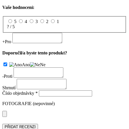
Vaše hodnocení:
5
4
3
2
1
? / 5
+
Pro
Doporučil/a byste tento produkt?
Ano
Ne
-
Proti
Shrnutí
Číslo objednávky *
FOTOGRAFIE (nepovinné)
PŘIDAT RECENZI