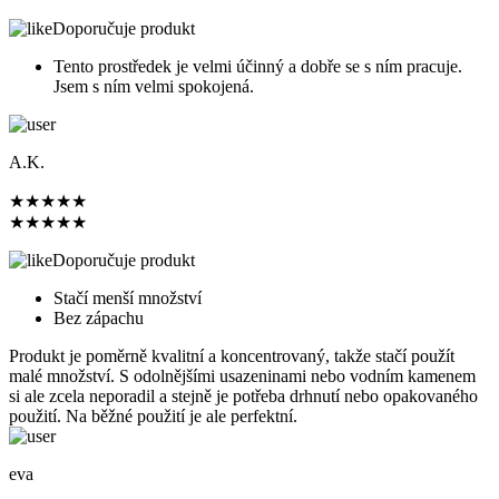
Doporučuje produkt
Tento prostředek je velmi účinný a dobře se s ním pracuje.
Jsem s ním velmi spokojená.
A.K.
★
★
★
★
★
★
★
★
★
★
Doporučuje produkt
Stačí menší množství
Bez zápachu
Produkt je poměrně kvalitní a koncentrovaný, takže stačí použít
malé množství. S odolnějšími usazeninami nebo vodním kamenem
si ale zcela neporadil a stejně je potřeba drhnutí nebo opakovaného
použití. Na běžné použití je ale perfektní.
eva