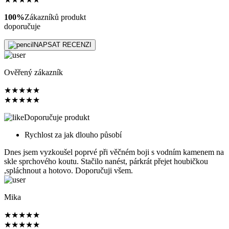
100%
Zákazníků produkt
doporučuje
NAPSAT RECENZI
Ověřený zákazník
★
★
★
★
★
★
★
★
★
★
Doporučuje produkt
Rychlost za jak dlouho působí
Dnes jsem vyzkoušel poprvé při věčném boji s vodním kamenem na
skle sprchového koutu. Stačilo nanést, párkrát přejet houbičkou
,spláchnout a hotovo. Doporučuji všem.
Mika
★
★
★
★
★
★
★
★
★
★