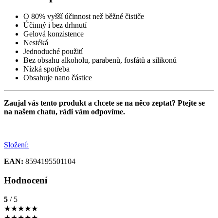
O 80% vyšší účinnost než běžné čističe
Účinný i bez drhnutí
Gelová konzistence
Nestéká
Jednoduché použití
Bez obsahu alkoholu, parabenů, fosfátů a silikonů
Nízká spotřeba
Obsahuje nano částice
Zaujal vás tento produkt a chcete se na něco zeptat? Ptejte se
na našem chatu, rádi vám odpovíme.
Složení:
EAN:
8594195501104
Hodnocení
5
/ 5
★
★
★
★
★
★
★
★
★
★