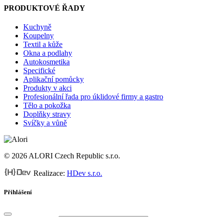
PRODUKTOVÉ ŘADY
Kuchyně
Koupelny
Textil a kůže
Okna a podlahy
Autokosmetika
Specifické
Aplikační pomůcky
Produkty v akci
Profesionální řada pro úklidové firmy a gastro
Tělo a pokožka
Doplňky stravy
Svíčky a vůně
© 2026 ALORI Czech Republic s.r.o.
Realizace:
HDev s.r.o.
Přihlášení