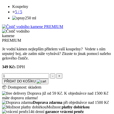
Koupelny
⭐
5 / 5
250 ml
Je vodní kámen nejlepším přítelem vaší koupelny? Vedete s ním
urputný boj, ale zatím stále vyhrává? Zkuste to jinak pomocí našeho
gelového čističe.
349 Kč
s DPH
PŘIDAT DO KOŠÍKU
📦
Dostupnost:
skladem
Doprava již od 59 Kč. K objednávce nad 1500 Kč
máte dopravu zdarma!
Doprava zdarma
při objednávce nad 1500 Kč
Možnost
platby dobírkou
14ti denní
garance vrácení peněz