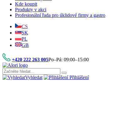
Kde koupit
Produkty v akci
Profesionální řada pro úklidové firmy a gastro
CS
SK
PL
GB
+420 222 263 005
Po–Pá: 09:00–15:00
Vyhledat
Přihlášení