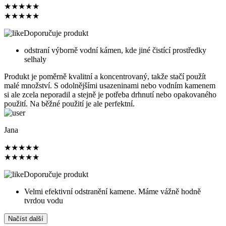
★
★
★
★
★
★
★
★
★
★
Doporučuje produkt
odstraní výborně vodní kámen, kde jiné čistící prostředky
selhaly
Produkt je poměrně kvalitní a koncentrovaný, takže stačí použít
malé množství. S odolnějšími usazeninami nebo vodním kamenem
si ale zcela neporadil a stejně je potřeba drhnutí nebo opakovaného
použití. Na běžné použití je ale perfektní.
Jana
★
★
★
★
★
★
★
★
★
★
Doporučuje produkt
Velmi efektivní odstranění kamene. Máme vážně hodně
tvrdou vodu
Načíst další