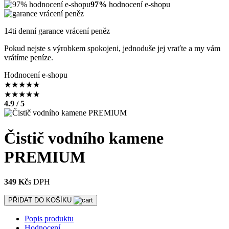
97%
hodnocení e-shopu
14ti denní garance vrácení peněz
Pokud nejste s výrobkem spokojeni, jednoduše jej vraťte a my vám
vrátíme peníze.
Hodnocení e-shopu
★
★
★
★
★
★
★
★
★
★
4.9 / 5
Čistič vodního kamene
PREMIUM
349 Kč
s DPH
PŘIDAT DO KOŠÍKU
Popis produktu
Hodnocení