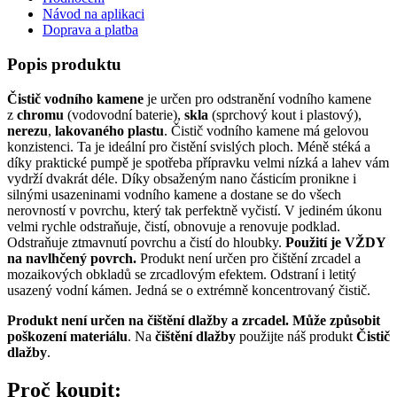
Návod na aplikaci
Doprava a platba
Popis produktu
Čistič vodního kamene
je určen pro odstranění vodního kamene
z
chromu
(vodovodní baterie),
skla
(sprchový kout i plastový),
nerezu
,
lakovaného plastu
. Čistič vodního kamene má gelovou
konzistenci. Ta je ideální pro čistění svislých ploch. Méně stéká a
díky praktické pumpě je spotřeba přípravku velmi nízká a lahev vám
vydrží dvakrát déle. Díky obsaženým nano částicím pronikne i
silnými usazeninami vodního kamene a dostane se do všech
nerovností v povrchu, který tak perfektně vyčistí. V jediném úkonu
velmi rychle odstraňuje, čistí, obnovuje a renovuje podklad.
Odstraňuje ztmavnutí povrchu a čistí do hloubky.
Použití je VŽDY
na navlhčený povrch.
Produkt není určen pro čištění zrcadel a
mozaikových obkladů se zrcadlovým efektem. Odstraní i letitý
usazený vodní kámen. Jedná se o extrémně koncentrovaný čistič.
Produkt není určen na čištění dlažby a zrcadel. Může způsobit
poškození materiálu
. Na
čištění dlažby
použijte náš produkt
Čistič
dlažby
.
Proč koupit: