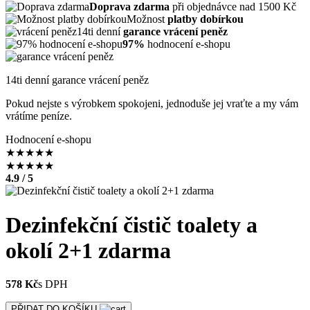
Doprava zdarma
při objednávce nad 1500 Kč
Možnost
platby dobírkou
14ti denní
garance vrácení peněz
97%
hodnocení e-shopu
14ti denní garance vrácení peněz
Pokud nejste s výrobkem spokojeni, jednoduše jej vraťte a my vám
vrátíme peníze.
Hodnocení e-shopu
★
★
★
★
★
★
★
★
★
★
4.9 / 5
Dezinfekční čistič toalety a
okolí 2+1 zdarma
578 Kč
s DPH
PŘIDAT DO KOŠÍKU