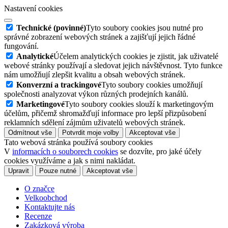
Nastavení cookies
Technické (povinné)
Tyto soubory cookies jsou nutné pro
správné zobrazení webových stránek a zajišťují jejich řádné
fungování.
Analytické
Účelem analytických cookies je zjistit, jak uživatelé
webové stránky používají a sledovat jejich návštěvnost. Tyto funkce
nám umožňují zlepšit kvalitu a obsah webových stránek.
Konverzní a trackingové
Tyto soubory cookies umožňují
společnosti analyzovat výkon různých prodejních kanálů.
Marketingové
Tyto soubory cookies slouží k marketingovým
účelům, přičemž shromažďují informace pro lepší přizpůsobení
reklamních sdělení zájmům uživatelů webových stránek.
Odmítnout vše
Potvrdit moje volby
Akceptovat vše
Tato webová stránka používá soubory cookies
V
informacích o souborech cookies
se dozvíte, pro jaké účely
cookies využíváme a jak s nimi nakládat.
Upravit
Pouze nutné
Akceptovat vše
O značce
Velkoobchod
Kontaktujte nás
Recenze
Zakázková výroba