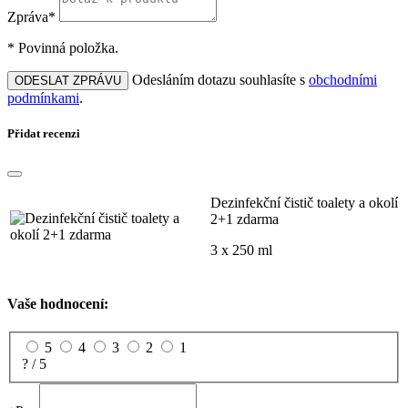
Zpráva*
* Povinná položka.
Odesláním dotazu souhlasíte s
obchodními
ODESLAT ZPRÁVU
podmínkami
.
Přidat recenzi
Dezinfekční čistič toalety a okolí
2+1 zdarma
3 x 250 ml
Vaše hodnocení:
5
4
3
2
1
? / 5