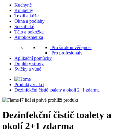
Kuchyně
Koupelny
Textil a kůže
Okna a podlahy
Specifické
Tělo a pokožka
Autokosmetika
Pro širokou věřejnost
Pro profesionály
Aplikační pomůcky
Doplňky stravy
Svíčky a vůně
Produkty v akci
Dezinfekční čistič toalety a okolí 2+1 zdarma
47 lidí si právě prohlíží produkt
Dezinfekční čistič toalety a
okolí 2+1 zdarma