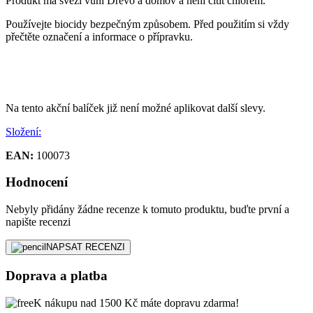
Produkt má svěží vůni Dřevo a domov a není cítít chlorem.
Používejte biocidy bezpečným způsobem. Před použitím si vždy
přečtěte označení a informace o přípravku.
Na tento akční balíček již není možné aplikovat další slevy.
Složení:
EAN:
100073
Hodnocení
Nebyly přidány žádne recenze k tomuto produktu, buďte první a
napište recenzi
NAPSAT RECENZI
Doprava a platba
K nákupu nad 1500 Kč máte dopravu zdarma!