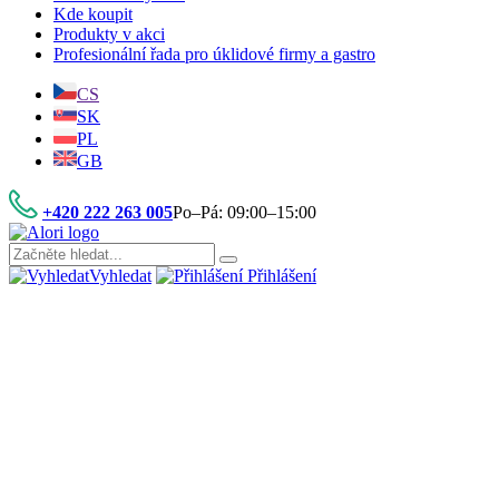
Kde koupit
Produkty v akci
Profesionální řada pro úklidové firmy a gastro
CS
SK
PL
GB
+420 222 263 005
Po–Pá: 09:00–15:00
Vyhledat
Přihlášení