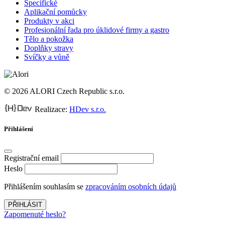
Specifické
Aplikační pomůcky
Produkty v akci
Profesionální řada pro úklidové firmy a gastro
Tělo a pokožka
Doplňky stravy
Svíčky a vůně
© 2026 ALORI Czech Republic s.r.o.
Realizace:
HDev s.r.o.
Přihlášení
Registrační email
Heslo
Přihlášením souhlasím se
zpracováním osobních údajů
PŘIHLÁSIT
Zapomenuté heslo?