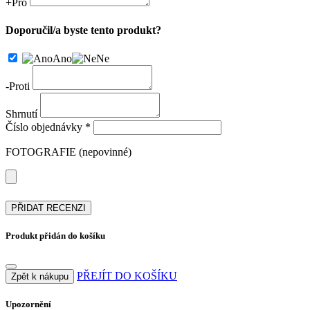
+
Pro
Doporučil/a byste tento produkt?
Ano
Ne
-
Proti
Shrnutí
Číslo objednávky *
FOTOGRAFIE (nepovinné)
PŘIDAT RECENZI
Produkt přidán do košíku
PŘEJÍT DO KOŠÍKU
Zpět k nákupu
Upozornění