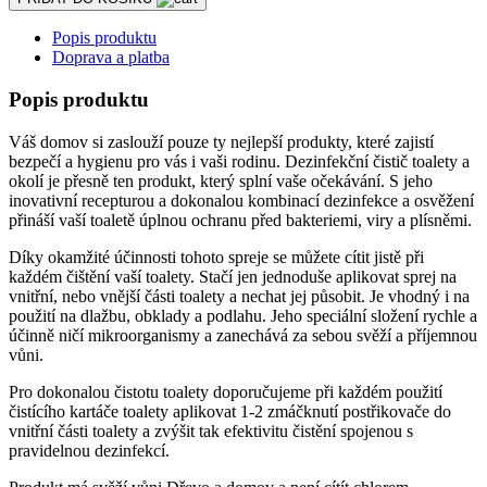
Popis produktu
Doprava a platba
Popis produktu
Váš domov si zaslouží pouze ty nejlepší produkty, které zajistí
bezpečí a hygienu pro vás i vaši rodinu. Dezinfekční čistič toalety a
okolí je přesně ten produkt, který splní vaše očekávání. S jeho
inovativní recepturou a dokonalou kombinací dezinfekce a osvěžení
přináší vaší toaletě úplnou ochranu před bakteriemi, viry a plísněmi.
Díky okamžité účinnosti tohoto spreje se můžete cítit jistě při
každém čištění vaší toalety. Stačí jen jednoduše aplikovat sprej na
vnitřní, nebo vnější části toalety a nechat jej působit. Je vhodný i na
použití na dlažbu, obklady a podlahu. Jeho speciální složení rychle a
účinně ničí mikroorganismy a zanechává za sebou svěží a příjemnou
vůni.
Pro dokonalou čistotu toalety doporučujeme při každém použití
čistícího kartáče toalety aplikovat 1-2 zmáčknutí postřikovače do
vnitřní části toalety a zvýšit tak efektivitu čistění spojenou s
pravidelnou dezinfekcí.