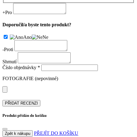
+
Pro
Doporučil/a byste tento produkt?
Ano
Ne
-
Proti
Shrnutí
Číslo objednávky *
FOTOGRAFIE (nepovinné)
PŘIDAT RECENZI
Produkt přidán do košíku
PŘEJÍT DO KOŠÍKU
Zpět k nákupu