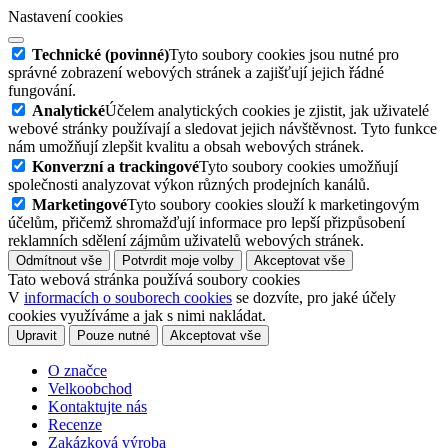
Nastavení cookies
Technické (povinné)
Tyto soubory cookies jsou nutné pro
správné zobrazení webových stránek a zajišťují jejich řádné
fungování.
Analytické
Účelem analytických cookies je zjistit, jak uživatelé
webové stránky používají a sledovat jejich návštěvnost. Tyto funkce
nám umožňují zlepšit kvalitu a obsah webových stránek.
Konverzní a trackingové
Tyto soubory cookies umožňují
společnosti analyzovat výkon různých prodejních kanálů.
Marketingové
Tyto soubory cookies slouží k marketingovým
účelům, přičemž shromažďují informace pro lepší přizpůsobení
reklamních sdělení zájmům uživatelů webových stránek.
Odmítnout vše
Potvrdit moje volby
Akceptovat vše
Tato webová stránka používá soubory cookies
V
informacích o souborech cookies
se dozvíte, pro jaké účely
cookies využíváme a jak s nimi nakládat.
Upravit
Pouze nutné
Akceptovat vše
O značce
Velkoobchod
Kontaktujte nás
Recenze
Zakázková výroba