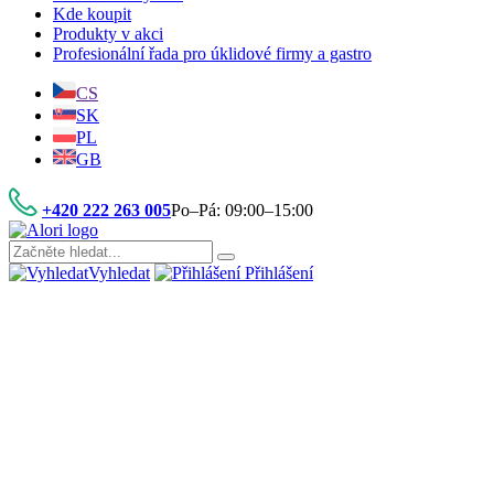
Kde koupit
Produkty v akci
Profesionální řada pro úklidové firmy a gastro
CS
SK
PL
GB
+420 222 263 005
Po–Pá: 09:00–15:00
Vyhledat
Přihlášení