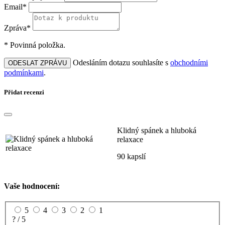
Email*
Zpráva*
* Povinná položka.
Odesláním dotazu souhlasíte s
obchodními
ODESLAT ZPRÁVU
podmínkami
.
Přidat recenzi
Klidný spánek a hluboká
relaxace
90 kapslí
Vaše hodnocení:
5
4
3
2
1
? / 5