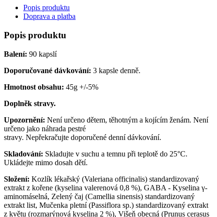
Popis produktu
Doprava a platba
Popis produktu
Balení:
90 kapslí
Doporučované dávkování:
3 kapsle denně.
Hmotnost obsahu:
45g +/-5%
Doplněk stravy.
Upozornění:
Není určeno dětem, těhotným a kojícím ženám. Není
určeno jako náhrada pestré
stravy. Nepřekračujte doporučené denní dávkování.
Skladování:
Skladujte v suchu a temnu při teplotě do 25°C.
Ukládejte mimo dosah dětí.
Složení:
Kozlík lékařský (Valeriana officinalis) standardizovaný
extrakt z kořene (kyselina valerenová 0,8 %), GABA - Kyselina γ-
aminomáselná, Zelený čaj (Camellia sinensis) standardizovaný
extrakt list, Mučenka pletní (Passiflora sp.) standardizovaný extrakt
z květu (rozmarýnová kyselina 2 %), Višeň obecná (Prunus cerasus