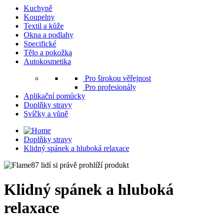
Kuchyně
Koupelny
Textil a kůže
Okna a podlahy
Specifické
Tělo a pokožka
Autokosmetika
Pro širokou věřejnost
Pro profesionály
Aplikační pomůcky
Doplňky stravy
Svíčky a vůně
Doplňky stravy
Klidný spánek a hluboká relaxace
87 lidí si právě prohlíží produkt
Klidný spánek a hluboká
relaxace