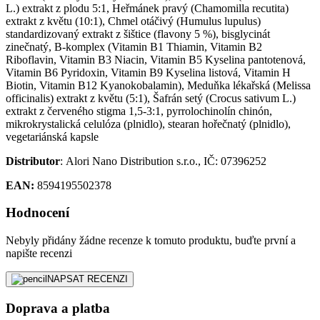
L.) extrakt z plodu 5:1, Heřmánek pravý (Chamomilla recutita)
extrakt z květu (10:1), Chmel otáčivý (Humulus lupulus)
standardizovaný extrakt z šištice (flavony 5 %), bisglycinát
zinečnatý, B-komplex (Vitamin B1 Thiamin, Vitamin B2
Riboflavin, Vitamin B3 Niacin, Vitamin B5 Kyselina pantotenová,
Vitamin B6 Pyridoxin, Vitamin B9 Kyselina listová, Vitamin H
Biotin, Vitamin B12 Kyanokobalamin), Meduňka lékařská (Melissa
officinalis) extrakt z květu (5:1), Šafrán setý (Crocus sativum L.)
extrakt z červeného stigma 1,5-3:1, pyrrolochinolín chinón,
mikrokrystalická celulóza (plnidlo), stearan hořečnatý (plnidlo),
vegetariánská kapsle
Distributor
: Alori Nano Distribution s.r.o., IČ: 07396252
EAN:
8594195502378
Hodnocení
Nebyly přidány žádne recenze k tomuto produktu, buďte první a
napište recenzi
NAPSAT RECENZI
Doprava a platba