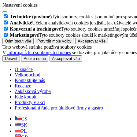
Nastavení cookies
Technické (povinné)
Tyto soubory cookies jsou nutné pro správné
Analytické
Účelem analytických cookies je zjistit, jak uživatelé 
Konverzní a trackingové
Tyto soubory cookies umožňují společn
Marketingové
Tyto soubory cookies slouží k marketingovým účel
Odmítnout vše
Potvrdit moje volby
Akceptovat vše
Tato webová stránka používá soubory cookies
V
informacích o souborech cookies
se dozvíte, pro jaké účely cookie
Upravit
Pouze nutné
Akceptovat vše
O značce
Velkoobchod
Kontaktujte nás
Recenze
Zakázková výroba
Kde koupit
Produkty v akci
Profesionální řada pro úklidové firmy a gastro
CS
SK
PL