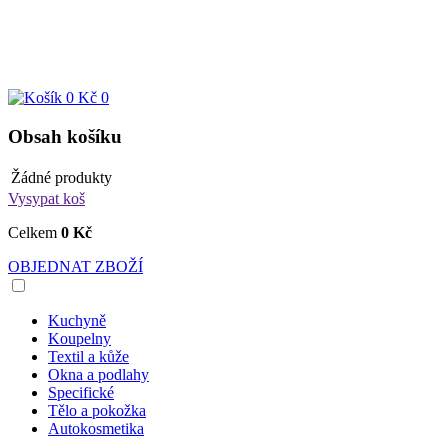
0 Kč
0
Obsah košíku
Žádné produkty
Vysypat koš
Celkem
0 Kč
OBJEDNAT ZBOŽÍ
Kuchyně
Koupelny
Textil a kůže
Okna a podlahy
Specifické
Tělo a pokožka
Autokosmetika