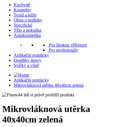
Kuchyně
Koupelny
Textil a kůže
Okna a podlahy
Specifické
Tělo a pokožka
Autokosmetika
Pro širokou věřejnost
Pro profesionály
Aplikační pomůcky
Doplňky stravy
Svíčky a vůně
Aplikační pomůcky
Mikrovláknová utěrka 40x40cm zelená
44 lidí si právě prohlíží produkt
Mikrovláknová utěrka
40x40cm zelená