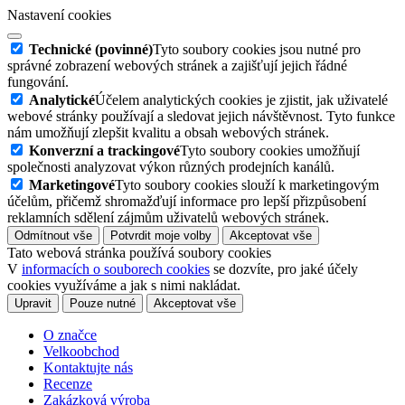
Nastavení cookies
Technické (povinné)
Tyto soubory cookies jsou nutné pro
správné zobrazení webových stránek a zajišťují jejich řádné
fungování.
Analytické
Účelem analytických cookies je zjistit, jak uživatelé
webové stránky používají a sledovat jejich návštěvnost. Tyto funkce
nám umožňují zlepšit kvalitu a obsah webových stránek.
Konverzní a trackingové
Tyto soubory cookies umožňují
společnosti analyzovat výkon různých prodejních kanálů.
Marketingové
Tyto soubory cookies slouží k marketingovým
účelům, přičemž shromažďují informace pro lepší přizpůsobení
reklamních sdělení zájmům uživatelů webových stránek.
Odmítnout vše
Potvrdit moje volby
Akceptovat vše
Tato webová stránka používá soubory cookies
V
informacích o souborech cookies
se dozvíte, pro jaké účely
cookies využíváme a jak s nimi nakládat.
Upravit
Pouze nutné
Akceptovat vše
O značce
Velkoobchod
Kontaktujte nás
Recenze
Zakázková výroba