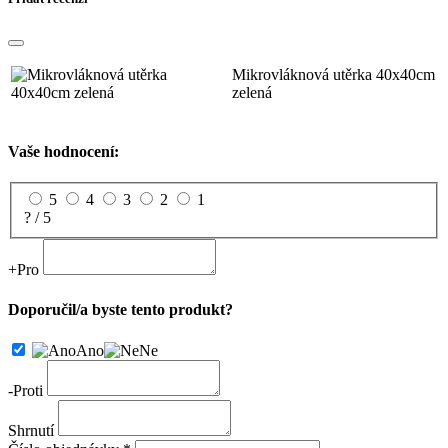
Mikrovláknová utěrka 40x40cm
zelená
Vaše hodnocení:
5
4
3
2
1
? / 5
+
Pro
Doporučil/a byste tento produkt?
Ano
Ne
-
Proti
Shrnutí