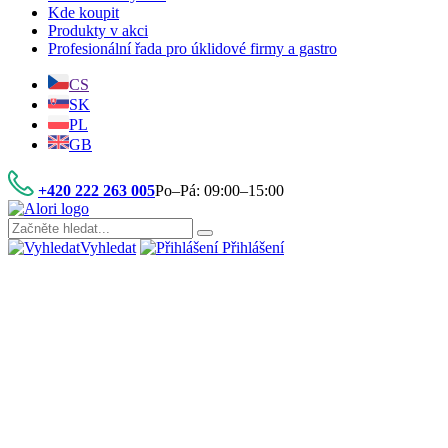
Kde koupit
Produkty v akci
Profesionální řada pro úklidové firmy a gastro
CS
SK
PL
GB
+420 222 263 005
Po–Pá: 09:00–15:00
Vyhledat
Přihlášení