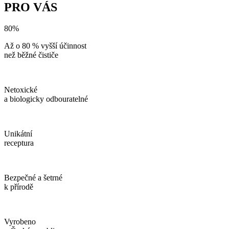
PRO VÁS
80%
Až o 80 % vyšší účinnost
než běžné čističe
Netoxické
a biologicky odbouratelné
Unikátní
receptura
Bezpečné a šetrné
k přírodě
Vyrobeno