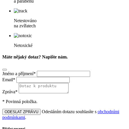
a parabenů
Netestováno
na zvířatech
Netoxické
Máte nějaký dotaz? Napište nám.
Jméno a příjmení*
Email*
Zpráva*
* Povinná položka.
Odesláním dotazu souhlasíte s
obchodními
ODESLAT ZPRÁVU
podmínkami
.
Přidat recenzi