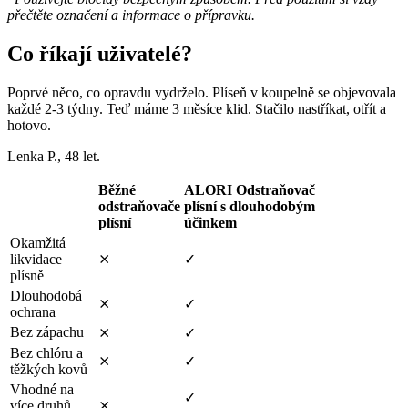
přečtěte označení a informace o přípravku.
Co říkají uživatelé?
Poprvé něco, co opravdu vydrželo. Plíseň v koupelně se objevovala
každé 2-3 týdny. Teď máme 3 měsíce klid. Stačilo nastříkat, otřít a
hotovo.
Lenka P., 48 let.
Běžné
ALORI Odstraňovač
odstraňovače
plísní s dlouhodobým
plísní
účinkem
Okamžitá
likvidace
⨯
✓
plísně
Dlouhodobá
⨯
✓
ochrana
Bez zápachu
⨯
✓
Bez chlóru a
⨯
✓
těžkých kovů
Vhodné na
✓
více druhů
⨯