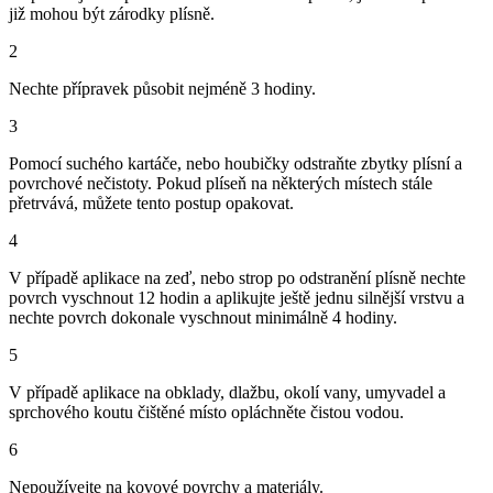
již mohou být zárodky plísně.
2
Nechte přípravek působit nejméně 3 hodiny.
3
Pomocí suchého kartáče, nebo houbičky odstraňte zbytky plísní a
povrchové nečistoty. Pokud plíseň na některých místech stále
přetrvává, můžete tento postup opakovat.
4
V případě aplikace na zeď, nebo strop po odstranění plísně nechte
povrch vyschnout 12 hodin a aplikujte ještě jednu silnější vrstvu a
nechte povrch dokonale vyschnout minimálně 4 hodiny.
5
V případě aplikace na obklady, dlažbu, okolí vany, umyvadel a
sprchového koutu čištěné místo opláchněte čistou vodou.
6
Nepoužívejte na kovové povrchy a materiály.