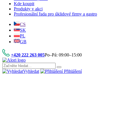
Kde koupit
Produkty v akci
Profesionální řada pro úklidové firmy a gastro
CS
SK
PL
GB
+420 222 263 005
Po–Pá: 09:00–15:00
Vyhledat
Přihlášení