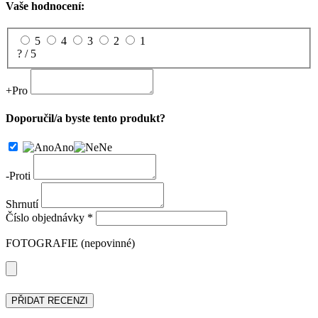
Vaše hodnocení:
5
4
3
2
1
? / 5
+
Pro
Doporučil/a byste tento produkt?
Ano
Ne
-
Proti
Shrnutí
Číslo objednávky *
FOTOGRAFIE (nepovinné)
PŘIDAT RECENZI