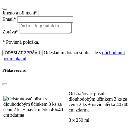
Jméno a příjmení*
Email*
Zpráva*
* Povinná položka.
Odesláním dotazu souhlasíte s
obchodními
ODESLAT ZPRÁVU
podmínkami
.
Přidat recenzi
Odstraňovač plísní s
dlouhodobým účinkem 3 ks za
cenu 2 ks + navíc utěrka 40x40
cm zdarma
3 x 250 ml