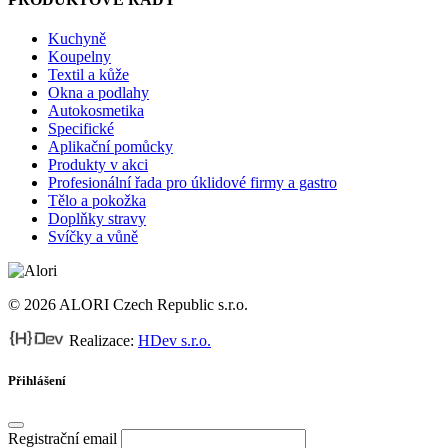
Kuchyně
Koupelny
Textil a kůže
Okna a podlahy
Autokosmetika
Specifické
Aplikační pomůcky
Produkty v akci
Profesionální řada pro úklidové firmy a gastro
Tělo a pokožka
Doplňky stravy
Svíčky a vůně
© 2026 ALORI Czech Republic s.r.o.
Realizace:
HDev s.r.o.
Přihlášení
Registrační email