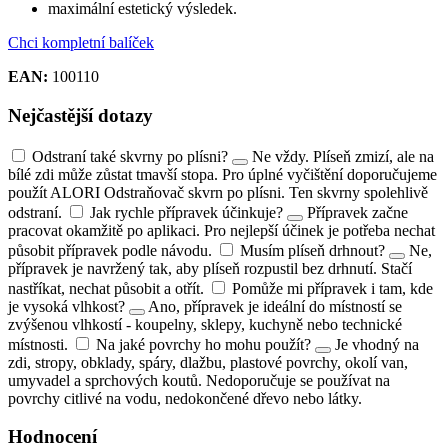
maximální estetický výsledek.
Chci kompletní balíček
EAN:
100110
Nejčastější dotazy
Odstraní také skvrny po plísni?
Ne vždy. Plíseň zmizí, ale na
bílé zdi může zůstat tmavší stopa. Pro úplné vyčištění doporučujeme
použít ALORI Odstraňovač skvrn po plísni. Ten skvrny spolehlivě
odstraní.
Jak rychle přípravek účinkuje?
Přípravek začne
pracovat okamžitě po aplikaci. Pro nejlepší účinek je potřeba nechat
působit přípravek podle návodu.
Musím plíseň drhnout?
Ne,
přípravek je navržený tak, aby plíseň rozpustil bez drhnutí. Stačí
nastříkat, nechat působit a otřít.
Pomůže mi přípravek i tam, kde
je vysoká vlhkost?
Ano, přípravek je ideální do místností se
zvýšenou vlhkostí - koupelny, sklepy, kuchyně nebo technické
místnosti.
Na jaké povrchy ho mohu použít?
Je vhodný na
zdi, stropy, obklady, spáry, dlažbu, plastové povrchy, okolí van,
umyvadel a sprchových koutů. Nedoporučuje se používat na
povrchy citlivé na vodu, nedokončené dřevo nebo látky.
Hodnocení