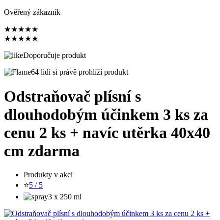
Ověřený zákazník
★
★
★
★
★
★
★
★
★
★
Doporučuje produkt
64 lidí si právě prohlíží produkt
Odstraňovač plísní s
dlouhodobým účinkem 3 ks za
cenu 2 ks + navíc utěrka 40x40
cm zdarma
Produkty v akci
⭐
5 / 5
3 x 250 ml