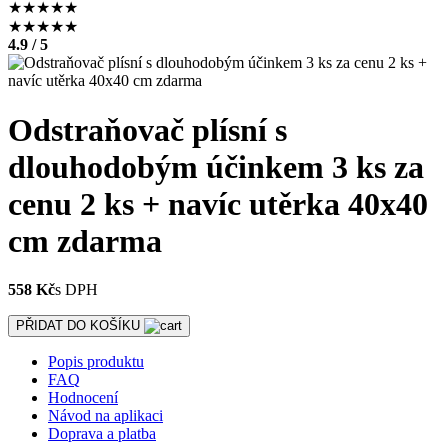
★
★
★
★
★
★
★
★
★
★
4.9 / 5
Odstraňovač plísní s
dlouhodobým účinkem 3 ks za
cenu 2 ks + navíc utěrka 40x40
cm zdarma
558 Kč
s DPH
PŘIDAT DO KOŠÍKU
Popis produktu
FAQ
Hodnocení
Návod na aplikaci
Doprava a platba