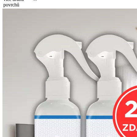
povrchů