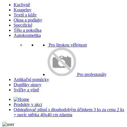
Kuchyně
Koupelny
Textil a kůže
Okna a podlahy
Specifické
Tělo a pokožka
Autokosmetika
Pro širokou věřejnost
Pro profesionály
Aplikační pomůcky
Doplňky stravy
Svíčky a vůně
Produkty v akci
Odstraňovač plísní s dlouhodobým účinkem 3 ks za cenu 2 ks
+ navíc utěrka 40x40 cm zdarma