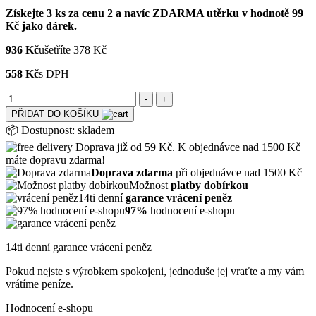
Získejte 3 ks za cenu 2 a navíc ZDARMA utěrku v hodnotě 99
Kč jako dárek.
936 Kč
ušetříte 378 Kč
558 Kč
s DPH
PŘIDAT DO KOŠÍKU
📦
Dostupnost:
skladem
Doprava již od 59 Kč. K objednávce nad 1500 Kč
máte dopravu zdarma!
Doprava zdarma
při objednávce nad 1500 Kč
Možnost
platby dobírkou
14ti denní
garance vrácení peněz
97%
hodnocení e-shopu
14ti denní garance vrácení peněz
Pokud nejste s výrobkem spokojeni, jednoduše jej vraťte a my vám
vrátíme peníze.
Hodnocení e-shopu