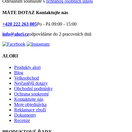
Odesláním souhlasíte s
ochranou osobních údajů
MÁTE DOTAZ
Kontaktujte nás
+420 222 263 005
Po - Pá 09:00 - 15:00
info@alori.cz
odpovídáme do 2 pracovních dnů
ALORI
Produkty alori
Blog
Velkoobchod
Nejčastější dotazy
Obchodní podmínky
Ochrana soukromí
Kontaktujte nás
Moje objednávka
Reklamace zboží
Dokumenty
Recenze
PRODUKTOVÉ ŘADY