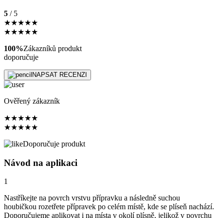
5
/ 5
★
★
★
★
★
★
★
★
★
★
100%
Zákazníků produkt
doporučuje
NAPSAT RECENZI
Ověřený zákazník
★
★
★
★
★
★
★
★
★
★
Doporučuje produkt
Návod na aplikaci
1
Nastříkejte na povrch vrstvu přípravku a následně suchou
houbičkou rozetřete přípravek po celém místě, kde se plíseň nachází.
Doporučujeme aplikovat i na místa v okolí plísně, jelikož v povrchu