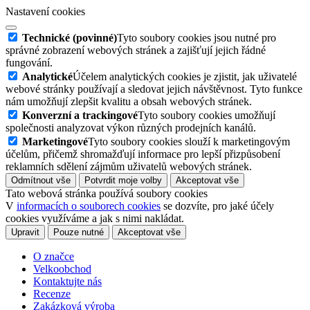
Nastavení cookies
Technické (povinné)
Tyto soubory cookies jsou nutné pro
správné zobrazení webových stránek a zajišťují jejich řádné
fungování.
Analytické
Účelem analytických cookies je zjistit, jak uživatelé
webové stránky používají a sledovat jejich návštěvnost. Tyto funkce
nám umožňují zlepšit kvalitu a obsah webových stránek.
Konverzní a trackingové
Tyto soubory cookies umožňují
společnosti analyzovat výkon různých prodejních kanálů.
Marketingové
Tyto soubory cookies slouží k marketingovým
účelům, přičemž shromažďují informace pro lepší přizpůsobení
reklamních sdělení zájmům uživatelů webových stránek.
Odmítnout vše
Potvrdit moje volby
Akceptovat vše
Tato webová stránka používá soubory cookies
V
informacích o souborech cookies
se dozvíte, pro jaké účely
cookies využíváme a jak s nimi nakládat.
Upravit
Pouze nutné
Akceptovat vše
O značce
Velkoobchod
Kontaktujte nás
Recenze
Zakázková výroba