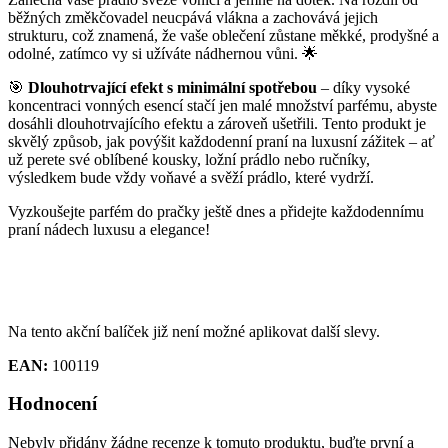
běžných změkčovadel neucpává vlákna a zachovává jejich
strukturu, což znamená, že vaše oblečení zůstane měkké, prodyšné a
odolné, zatímco vy si užíváte nádhernou vůni. 🌟
🎯
Dlouhotrvající efekt s minimální spotřebou
– díky vysoké
koncentraci vonných esencí stačí jen malé množství parfému, abyste
dosáhli dlouhotrvajícího efektu a zároveň ušetřili. Tento produkt je
skvělý způsob, jak povýšit každodenní praní na luxusní zážitek – ať
už perete své oblíbené kousky, ložní prádlo nebo ručníky,
výsledkem bude vždy voňavé a svěží prádlo, které vydrží.
Vyzkoušejte parfém do pračky ještě dnes a přidejte každodennímu
praní nádech luxusu a elegance!
Na tento akční balíček již není možné aplikovat další slevy.
EAN:
100119
Hodnocení
Nebyly přidány žádne recenze k tomuto produktu, buďte první a