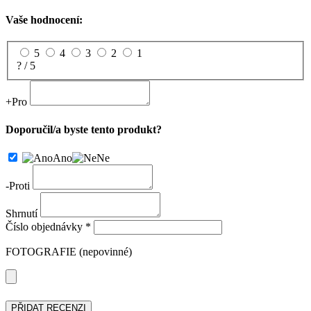
Vaše hodnocení:
5
4
3
2
1
? / 5
+
Pro
Doporučil/a byste tento produkt?
Ano
Ne
-
Proti
Shrnutí
Číslo objednávky *
FOTOGRAFIE (nepovinné)
PŘIDAT RECENZI