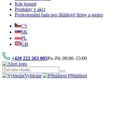
Kde koupit
Produkty v akci
Profesionální řada pro úklidové firmy a gastro
CS
SK
PL
GB
+420 222 263 005
Po–Pá: 09:00–15:00
Vyhledat
Přihlášení