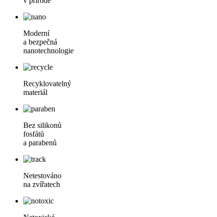
v přírodě
Moderní
a bezpečná
nanotechnologie
Recyklovatelný
materiál
Bez silikonů
fosfátů
a parabenů
Netestováno
na zvířatech