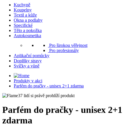
Kuchyně
Koupelny
Textil a kůže
Okna a podlahy
Specifické
Tělo a pokožka
Autokosmetika
Pro širokou věřejnost
Pro profesionály
Aplikační pomůcky
Doplňky stravy
Svíčky a vůně
Produkty v akci
Parfém do pračky - unisex 2+1 zdarma
37 lidí si právě prohlíží produkt
Parfém do pračky - unisex 2+1
zdarma