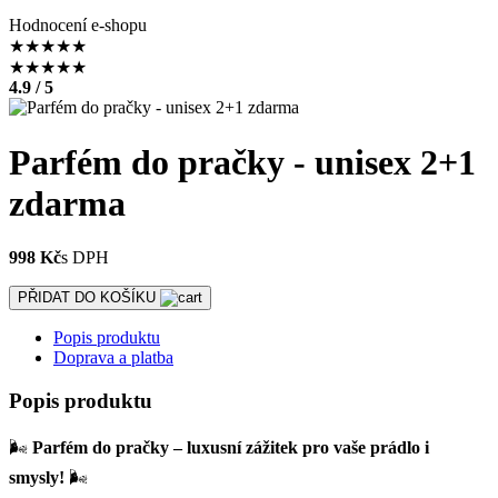
Hodnocení e-shopu
★
★
★
★
★
★
★
★
★
★
4.9 / 5
Parfém do pračky - unisex 2+1
zdarma
998 Kč
s DPH
PŘIDAT DO KOŠÍKU
Popis produktu
Doprava a platba
Popis produktu
🌬️
Parfém do pračky – luxusní zážitek pro vaše prádlo i
smysly!
🌬️