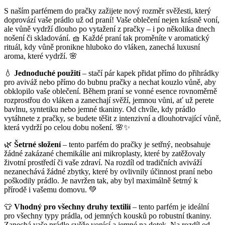
S naším parfémem do pračky zažijete nový rozměr svěžesti, který
doprovází vaše prádlo už od praní! Vaše oblečení nejen krásně voní,
ale vůně vydrží dlouho po vytažení z pračky – i po několika dnech
nošení či skladování. 🧺 Každé praní tak proměníte v aromatický
rituál, kdy vůně pronikne hluboko do vláken, zanechá luxusní
aroma, které vydrží. 🌸
💧
Jednoduché použití
– stačí pár kapek přidat přímo do přihrádky
pro aviváž nebo přímo do bubnu pračky a nechat kouzlo vůně, aby
obklopilo vaše oblečení. Během praní se vonné esence rovnoměrně
rozprostřou do vláken a zanechají svěží, jemnou vůni, ať už perete
bavlnu, syntetiku nebo jemné tkaniny. Od chvíle, kdy prádlo
vytáhnete z pračky, se budete těšit z intenzivní a dlouhotrvající vůně,
která vydrží po celou dobu nošení. 🌸✨
🌿
Šetrné složení
– tento parfém do pračky je setřný, neobsahuje
žádné zakázané chemikálie ani mikroplasty, které by zatěžovaly
životní prostředí či vaše zdraví. Na rozdíl od tradičních aviváží
nezanechává žádné zbytky, které by ovlivnily účinnost praní nebo
poškodily prádlo. Je navržen tak, aby byl maximálně šetrný k
přírodě i vašemu domovu. 💚
👕
Vhodný pro všechny druhy textilií
– tento parfém je ideální
pro všechny typy prádla, od jemných kousků po robustní tkaniny.
Zanechá vaše prádlo svěže vonící a jemné na dotek. Na rozdíl od