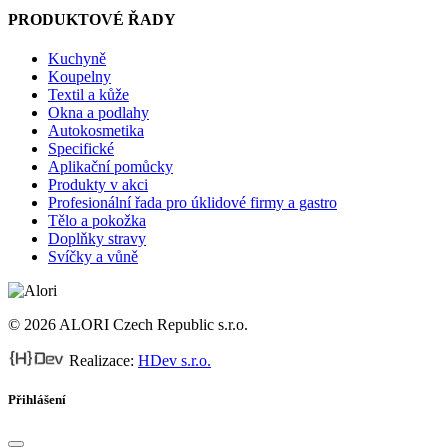
PRODUKTOVÉ ŘADY
Kuchyně
Koupelny
Textil a kůže
Okna a podlahy
Autokosmetika
Specifické
Aplikační pomůcky
Produkty v akci
Profesionální řada pro úklidové firmy a gastro
Tělo a pokožka
Doplňky stravy
Svíčky a vůně
© 2026 ALORI Czech Republic s.r.o.
Realizace:
HDev s.r.o.
Přihlášení