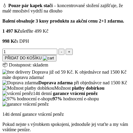
💧
Pouze pár kapek stačí
– koncentrované složení zajišťuje, že
malé množství vydrží na dlouho
Balení obsahuje 3 kusy produktu za akční cenu 2+1 zdarma.
1 497 Kč
ušetříte 499 Kč
998 Kč
s DPH
PŘIDAT DO KOŠÍKU
📦
Dostupnost:
skladem
Doprava již od 59 Kč. K objednávce nad 1500 Kč
máte dopravu zdarma!
Doprava zdarma
při objednávce nad 1500 Kč
Možnost
platby dobírkou
14ti denní
garance vrácení peněz
97%
hodnocení e-shopu
14ti denní garance vrácení peněz
Pokud nejste s výrobkem spokojeni, jednoduše jej vraťte a my vám
vrátíme peníze.