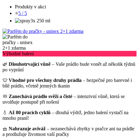
Produkty v akci
⭐
5 / 5
3x 250 ml
Výhodné balení
🌿
Dlouhotrvající vůně
– Vaše prádlo bude vonět až několik týdnů
po vyprání
👕
Vhodné pro všechny druhy prádla
– bezpečné pro barevné i
bílé prádlo, včetně jemných tkanin
🧼
Zanechává prádlo svěží a čisté
– intenzivní vůně, která se
uvolňuje postupně při nošení
💧
Až 80 pracích cyklů
– dlouhá výdrž, jedno balení vystačí na
mnoho praní!
🧺
Nahrazuje aviváž
– nezanechává zbytky v pračce ani na prádle
a prodlužuje životnost vaší pračky