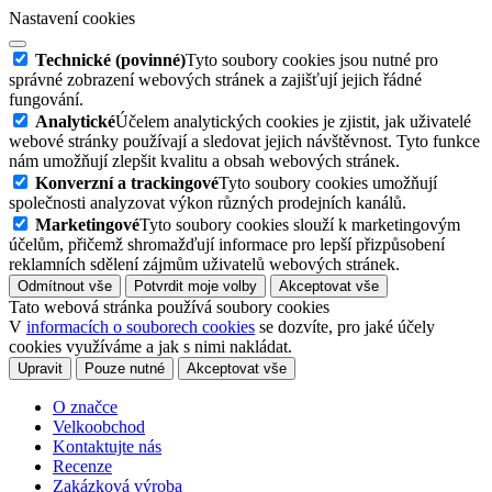
Nastavení cookies
Technické (povinné)
Tyto soubory cookies jsou nutné pro
správné zobrazení webových stránek a zajišťují jejich řádné
fungování.
Analytické
Účelem analytických cookies je zjistit, jak uživatelé
webové stránky používají a sledovat jejich návštěvnost. Tyto funkce
nám umožňují zlepšit kvalitu a obsah webových stránek.
Konverzní a trackingové
Tyto soubory cookies umožňují
společnosti analyzovat výkon různých prodejních kanálů.
Marketingové
Tyto soubory cookies slouží k marketingovým
účelům, přičemž shromažďují informace pro lepší přizpůsobení
reklamních sdělení zájmům uživatelů webových stránek.
Odmítnout vše
Potvrdit moje volby
Akceptovat vše
Tato webová stránka používá soubory cookies
V
informacích o souborech cookies
se dozvíte, pro jaké účely
cookies využíváme a jak s nimi nakládat.
Upravit
Pouze nutné
Akceptovat vše
O značce
Velkoobchod
Kontaktujte nás
Recenze
Zakázková výroba