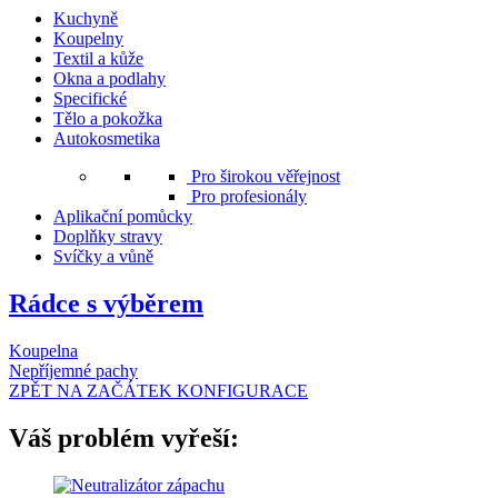
Kuchyně
Koupelny
Textil a kůže
Okna a podlahy
Specifické
Tělo a pokožka
Autokosmetika
Pro širokou věřejnost
Pro profesionály
Aplikační pomůcky
Doplňky stravy
Svíčky a vůně
Rádce s výběrem
Koupelna
Nepříjemné pachy
ZPĚT NA ZAČÁTEK KONFIGURACE
Váš problém vyřeší: