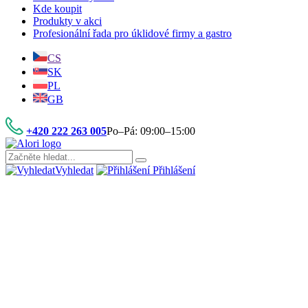
Kde koupit
Produkty v akci
Profesionální řada pro úklidové firmy a gastro
CS
SK
PL
GB
+420 222 263 005
Po–Pá: 09:00–15:00
Vyhledat
Přihlášení