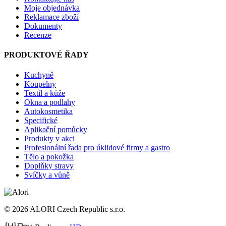
Moje objednávka
Reklamace zboží
Dokumenty
Recenze
PRODUKTOVÉ ŘADY
Kuchyně
Koupelny
Textil a kůže
Okna a podlahy
Autokosmetika
Specifické
Aplikační pomůcky
Produkty v akci
Profesionální řada pro úklidové firmy a gastro
Tělo a pokožka
Doplňky stravy
Svíčky a vůně
© 2026 ALORI Czech Republic s.r.o.