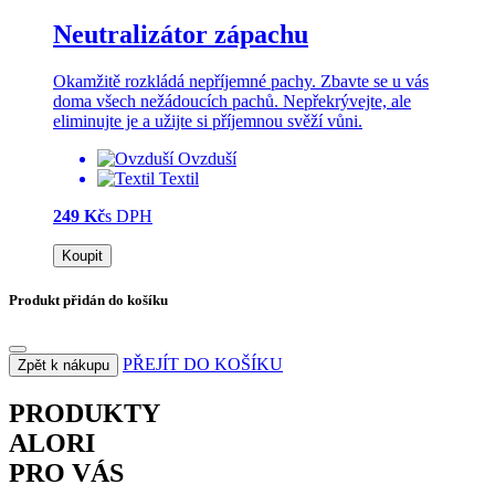
Neutralizátor zápachu
Okamžitě rozkládá nepříjemné pachy. Zbavte se u vás
doma všech nežádoucích pachů. Nepřekrývejte, ale
eliminujte je a užijte si příjemnou svěží vůni.
Ovzduší
Textil
249 Kč
s DPH
Koupit
Produkt přidán do košíku
PŘEJÍT DO KOŠÍKU
Zpět k nákupu
PRODUKTY
ALORI
PRO VÁS