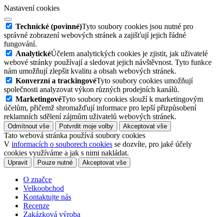
Nastavení cookies
Technické (povinné)
Tyto soubory cookies jsou nutné pro
správné zobrazení webových stránek a zajišťují jejich řádné
fungování.
Analytické
Účelem analytických cookies je zjistit, jak uživatelé
webové stránky používají a sledovat jejich návštěvnost. Tyto funkce
nám umožňují zlepšit kvalitu a obsah webových stránek.
Konverzní a trackingové
Tyto soubory cookies umožňují
společnosti analyzovat výkon různých prodejních kanálů.
Marketingové
Tyto soubory cookies slouží k marketingovým
účelům, přičemž shromažďují informace pro lepší přizpůsobení
reklamních sdělení zájmům uživatelů webových stránek.
Odmítnout vše
Potvrdit moje volby
Akceptovat vše
Tato webová stránka používá soubory cookies
V
informacích o souborech cookies
se dozvíte, pro jaké účely
cookies využíváme a jak s nimi nakládat.
Upravit
Pouze nutné
Akceptovat vše
O značce
Velkoobchod
Kontaktujte nás
Recenze
Zakázková výroba