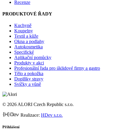
Recenze
PRODUKTOVÉ ŘADY
Kuchyně
Koupelny
Textil a kůže
Okna a podlahy
Autokosmetika
Specifické
Aplikační pomůcky
Produkty v akci
Profesionální řada pro úklidové firmy a gastro
Tělo a pokožka
Doplňky stravy
Svíčky a vůně
© 2026 ALORI Czech Republic s.r.o.
Realizace:
HDev s.r.o.
Přihlášení