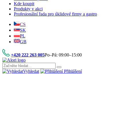
Kde koupit
Produkty v akci
Profesionální řada pro úklidové firmy a gastro
CS
SK
PL
GB
+420 222 263 005
Po–Pá: 09:00–15:00
Vyhledat
Přihlášení