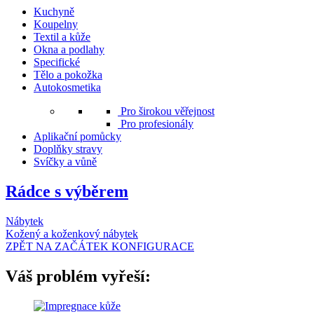
Kuchyně
Koupelny
Textil a kůže
Okna a podlahy
Specifické
Tělo a pokožka
Autokosmetika
Pro širokou věřejnost
Pro profesionály
Aplikační pomůcky
Doplňky stravy
Svíčky a vůně
Rádce s výběrem
Nábytek
Kožený a koženkový nábytek
ZPĚT NA ZAČÁTEK KONFIGURACE
Váš problém vyřeší: