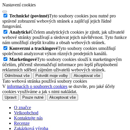
Nastavení cookies
Technické (povinné)
Tyto soubory cookies jsou nutné pro
správné zobrazení webových stránek a zajišťují jejich řádné
fungování.
Analytické
Účelem analytických cookies je zjistit, jak uživatelé
webové stránky používají a sledovat jejich návštěvnost. Tyto funkce
nám umožňují zlepšit kvalitu a obsah webových stránek.
Konverzní a trackingové
Tyto soubory cookies umožňují
společnosti analyzovat výkon různých prodejních kanálů.
Marketingové
Tyto soubory cookies slouží k marketingovým
účelům, přičemž shromažďují informace pro lepší přizpůsobení
reklamních sdělení zájmům uživatelů webových stránek.
Odmítnout vše
Potvrdit moje volby
Akceptovat vše
Tato webová stránka používá soubory cookies
V
informacích o souborech cookies
se dozvíte, pro jaké účely
cookies využíváme a jak s nimi nakládat.
Upravit
Pouze nutné
Akceptovat vše
O značce
Velkoobchod
Kontaktujte nás
Recenze
Zakázková výroba