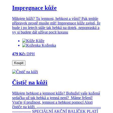
Impregnace kůže
Milujete kůži? Tu jemnost, hebkost a vůni? Pak tenhle
přípravek prostě musíte mít! Impregnace kůže zajistí, že
bude i po letech stále tak hebká na dotek, nepopraská a
vy si budete dál užívat pocit luxusu
Kůže
Koženka
479 Kč
s DPH
Koupit
Čistič na kůži
Milujete hebkost a jemnost kůže? Bohužel vaše kožená
sedačka už tak hebká a jemná není? Máme řešení!
Vraťte jí pružnost, jemnost a hebkost pomocí Alori
čističe na kůži. ---------------------------------------------------
--------------- SPECIÁLNÍ AKČNÍ BALÍČEK PLATÍ