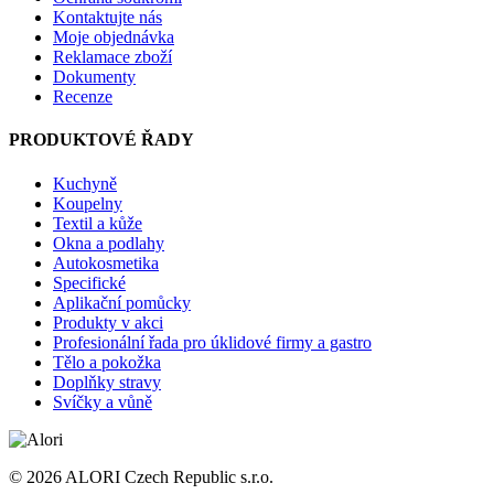
Kontaktujte nás
Moje objednávka
Reklamace zboží
Dokumenty
Recenze
PRODUKTOVÉ ŘADY
Kuchyně
Koupelny
Textil a kůže
Okna a podlahy
Autokosmetika
Specifické
Aplikační pomůcky
Produkty v akci
Profesionální řada pro úklidové firmy a gastro
Tělo a pokožka
Doplňky stravy
Svíčky a vůně
© 2026 ALORI Czech Republic s.r.o.