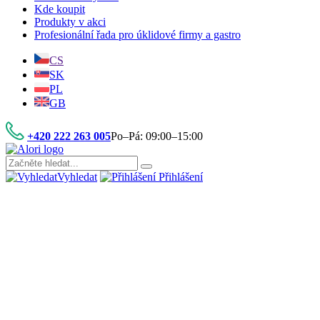
Kde koupit
Produkty v akci
Profesionální řada pro úklidové firmy a gastro
CS
SK
PL
GB
+420 222 263 005
Po–Pá: 09:00–15:00
Vyhledat
Přihlášení