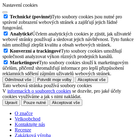
Nastavení cookies
Technické (povinné)
Tyto soubory cookies jsou nutné pro
správné zobrazení webových stránek a zajišťují jejich řádné
fungování.
Analytické
Účelem analytických cookies je zjistit, jak uživatelé
webové stránky používají a sledovat jejich návštěvnost. Tyto funkce
nám umožňují zlepšit kvalitu a obsah webových stránek.
Konverzní a trackingové
Tyto soubory cookies umožňují
společnosti analyzovat výkon různých prodejních kanálů.
Marketingové
Tyto soubory cookies slouží k marketingovým
účelům, přičemž shromažďují informace pro lepší přizpůsobení
reklamních sdělení zájmům uživatelů webových stránek.
Odmítnout vše
Potvrdit moje volby
Akceptovat vše
Tato webová stránka používá soubory cookies
V
informacích o souborech cookies
se dozvíte, pro jaké účely
cookies využíváme a jak s nimi nakládat.
Upravit
Pouze nutné
Akceptovat vše
O značce
Velkoobchod
Kontaktujte nás
Recenze
Zakázková výroba