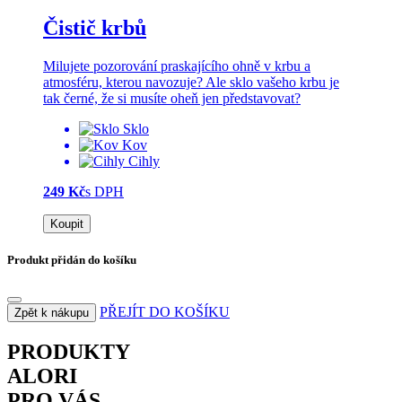
Čistič krbů
Milujete pozorování praskajícího ohně v krbu a
atmosféru, kterou navozuje? Ale sklo vašeho krbu je
tak černé, že si musíte oheň jen představovat?
Sklo
Kov
Cihly
249 Kč
s DPH
Koupit
Produkt přidán do košíku
PŘEJÍT DO KOŠÍKU
Zpět k nákupu
PRODUKTY
ALORI
PRO VÁS