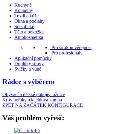
Kuchyně
Koupelny
Textil a kůže
Okna a podlahy
Specifické
Tělo a pokožka
Autokosmetika
Pro širokou věřejnost
Pro profesionály
Aplikační pomůcky
Doplňky stravy
Svíčky a vůně
Rádce s výběrem
Obývací a dětské pokoje, ložnice
Krby hořáky a kachlová kamna
ZPĚT NA ZAČÁTEK KONFIGURACE
Váš problém vyřeší: