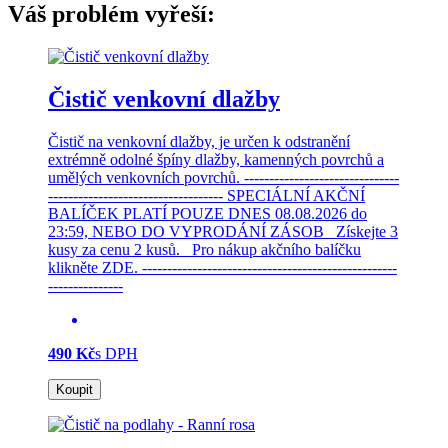
Váš problém vyřeší:
Čistič venkovní dlažby
Čistič na venkovní dlažby, je určen k odstranění
extrémně odolné špíny dlažby, kamenných povrchů a
umělých venkovních povrchů. -------------------------------
----------------------------------- SPECIÁLNÍ AKČNÍ
BALÍČEK PLATÍ POUZE DNES 08.08.2026 do
23:59, NEBO DO VYPRODÁNÍ ZÁSOB Získejte 3
kusy za cenu 2 kusů. Pro nákup akčního balíčku
klikněte ZDE. ---------------------------------------------------
---------------
490 Kč
s DPH
Koupit