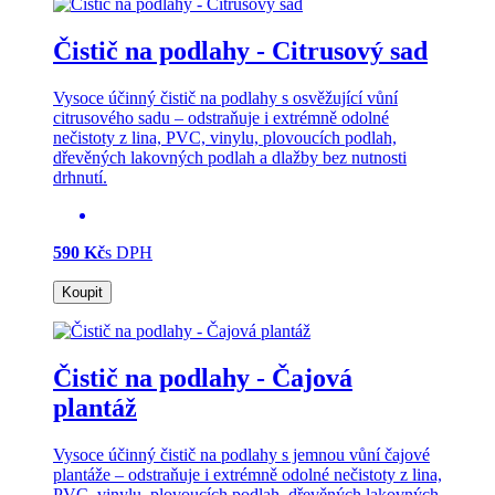
Čistič na podlahy - Citrusový sad
Vysoce účinný čistič na podlahy s osvěžující vůní
citrusového sadu – odstraňuje i extrémně odolné
nečistoty z lina, PVC, vinylu, plovoucích podlah,
dřevěných lakovných podlah a dlažby bez nutnosti
drhnutí.
590 Kč
s DPH
Koupit
Čistič na podlahy - Čajová
plantáž
Vysoce účinný čistič na podlahy s jemnou vůní čajové
plantáže – odstraňuje i extrémně odolné nečistoty z lina,
PVC, vinylu, plovoucích podlah, dřevěných lakovných