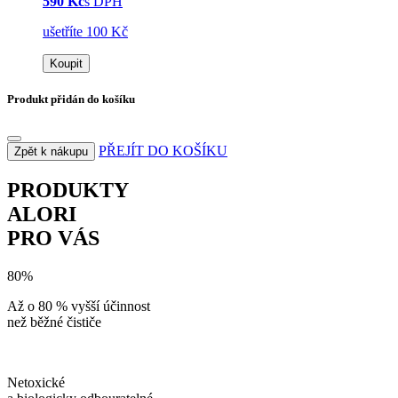
590 Kč
s DPH
ušetříte 100 Kč
Koupit
Produkt přidán do košíku
PŘEJÍT DO KOŠÍKU
Zpět k nákupu
PRODUKTY
ALORI
PRO VÁS
80%
Až o 80 % vyšší účinnost
než běžné čističe
Netoxické