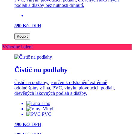
podlah a dlažby bez nutnosti drhnutí.
590 Kč
s DPH
Koupit
Výhodné balení
Čistič na podlahy
Čistič na podlahy, je určen k odstranění extrémně
odolné špíny z lina, PVC, vinylu, plovoucích podlah,
dřevěných lakovných podlah a dlažby.
Lino
Vinyl
PVC
490 Kč
s DPH