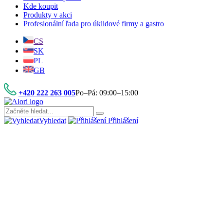
Kde koupit
Produkty v akci
Profesionální řada pro úklidové firmy a gastro
CS
SK
PL
GB
+420 222 263 005
Po–Pá: 09:00–15:00
Vyhledat
Přihlášení