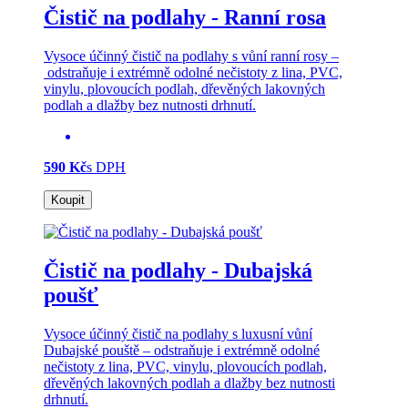
Čistič na podlahy - Ranní rosa
Vysoce účinný čistič na podlahy s vůní ranní rosy –
odstraňuje i extrémně odolné nečistoty z lina, PVC,
vinylu, plovoucích podlah, dřevěných lakovných
podlah a dlažby bez nutnosti drhnutí.
590 Kč
s DPH
Koupit
Čistič na podlahy - Dubajská
poušť
Vysoce účinný čistič na podlahy s luxusní vůní
Dubajské pouště – odstraňuje i extrémně odolné
nečistoty z lina, PVC, vinylu, plovoucích podlah,
dřevěných lakovných podlah a dlažby bez nutnosti
drhnutí.