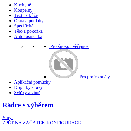
Kuchyně
Koupelny
Textil a kůže
Okna a podlahy
Specifické
Tělo a pokožka
Autokosmetika
Pro širokou věřejnost
Pro profesionály
Aplikační pomůcky
Doplňky stravy
Svíčky a vůně
Rádce s výběrem
Vinyl
ZPĚT NA ZAČÁTEK KONFIGURACE