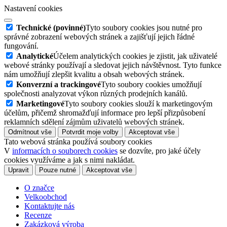
Nastavení cookies
Technické (povinné)
Tyto soubory cookies jsou nutné pro
správné zobrazení webových stránek a zajišťují jejich řádné
fungování.
Analytické
Účelem analytických cookies je zjistit, jak uživatelé
webové stránky používají a sledovat jejich návštěvnost. Tyto funkce
nám umožňují zlepšit kvalitu a obsah webových stránek.
Konverzní a trackingové
Tyto soubory cookies umožňují
společnosti analyzovat výkon různých prodejních kanálů.
Marketingové
Tyto soubory cookies slouží k marketingovým
účelům, přičemž shromažďují informace pro lepší přizpůsobení
reklamních sdělení zájmům uživatelů webových stránek.
Odmítnout vše
Potvrdit moje volby
Akceptovat vše
Tato webová stránka používá soubory cookies
V
informacích o souborech cookies
se dozvíte, pro jaké účely
cookies využíváme a jak s nimi nakládat.
Upravit
Pouze nutné
Akceptovat vše
O značce
Velkoobchod
Kontaktujte nás
Recenze
Zakázková výroba