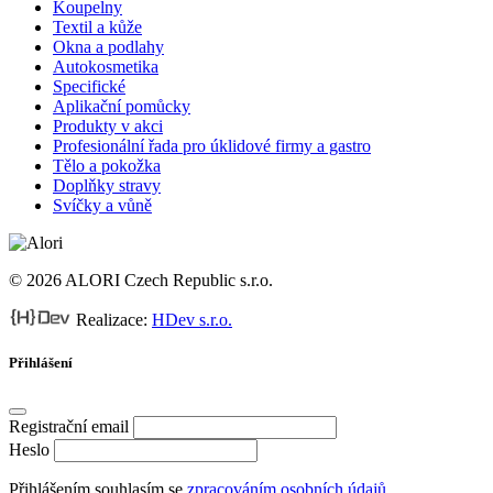
Koupelny
Textil a kůže
Okna a podlahy
Autokosmetika
Specifické
Aplikační pomůcky
Produkty v akci
Profesionální řada pro úklidové firmy a gastro
Tělo a pokožka
Doplňky stravy
Svíčky a vůně
© 2026 ALORI Czech Republic s.r.o.
Realizace:
HDev s.r.o.
Přihlášení
Registrační email
Heslo
Přihlášením souhlasím se
zpracováním osobních údajů