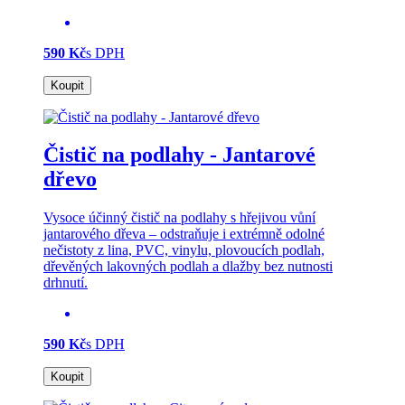
590 Kč
s DPH
Koupit
Čistič na podlahy - Jantarové
dřevo
Vysoce účinný čistič na podlahy s hřejivou vůní
jantarového dřeva – odstraňuje i extrémně odolné
nečistoty z lina, PVC, vinylu, plovoucích podlah,
dřevěných lakovných podlah a dlažby bez nutnosti
drhnutí.
590 Kč
s DPH
Koupit