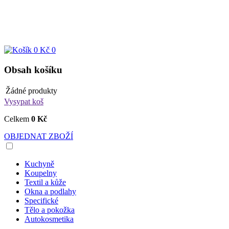
0 Kč
0
Obsah košíku
Žádné produkty
Vysypat koš
Celkem
0 Kč
OBJEDNAT ZBOŽÍ
Kuchyně
Koupelny
Textil a kůže
Okna a podlahy
Specifické
Tělo a pokožka
Autokosmetika