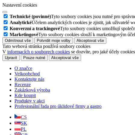
Nastavení cookies
Technické (povinné)
Tyto soubory cookies jsou nutné pro správné
Analytické
Účelem analytických cookies je zjistit, jak uživatelé 
Konverzní a trackingové
Tyto soubory cookies umožňují společn
Marketingové
Tyto soubory cookies slouží k marketingovým účel
Odmítnout vše
Potvrdit moje volby
Akceptovat vše
Tato webová stránka používá soubory cookies
V
informacích o souborech cookies
se dozvíte, pro jaké účely cookie
Upravit
Pouze nutné
Akceptovat vše
O značce
Velkoobchod
Kontaktujte nás
Recenze
Zakázková výroba
Kde koupit
Produkty v akci
Profesionální řada pro úklidové firmy a gastro
CS
SK
PL