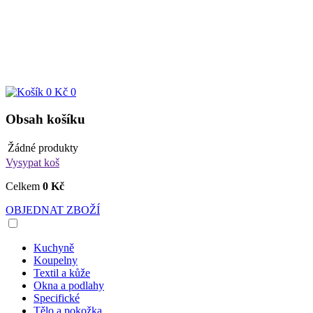
0 Kč
0
Obsah košíku
Žádné produkty
Vysypat koš
Celkem
0 Kč
OBJEDNAT ZBOŽÍ
Kuchyně
Koupelny
Textil a kůže
Okna a podlahy
Specifické
Tělo a pokožka