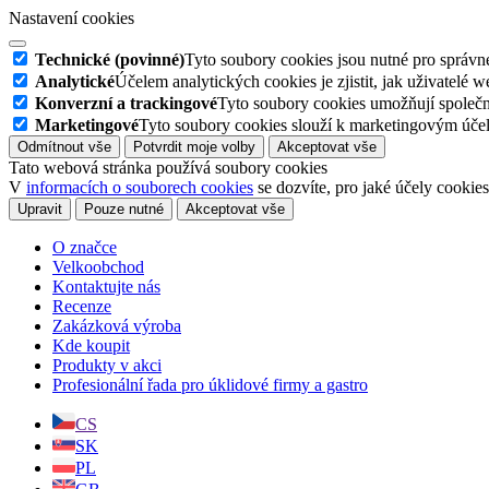
Nastavení cookies
Technické (povinné)
Tyto soubory cookies jsou nutné pro správné
Analytické
Účelem analytických cookies je zjistit, jak uživatelé 
Konverzní a trackingové
Tyto soubory cookies umožňují společn
Marketingové
Tyto soubory cookies slouží k marketingovým účel
Odmítnout vše
Potvrdit moje volby
Akceptovat vše
Tato webová stránka používá soubory cookies
V
informacích o souborech cookies
se dozvíte, pro jaké účely cookie
Upravit
Pouze nutné
Akceptovat vše
O značce
Velkoobchod
Kontaktujte nás
Recenze
Zakázková výroba
Kde koupit
Produkty v akci
Profesionální řada pro úklidové firmy a gastro
CS
SK
PL