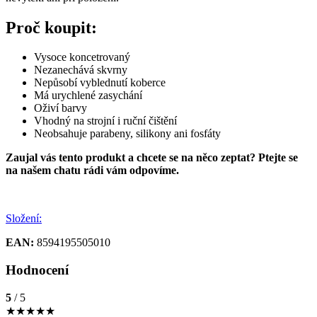
Proč koupit:
Vysoce koncetrovaný
Nezanechává skvrny
Nepůsobí vyblednutí koberce
Má urychlené zasychání
Oživí barvy
Vhodný na strojní i ruční čištění
Neobsahuje parabeny, silikony ani fosfáty
Zaujal vás tento produkt a chcete se na něco zeptat? Ptejte se
na našem chatu rádi vám odpovíme.
Složení:
EAN:
8594195505010
Hodnocení
5
/ 5
★
★
★
★
★