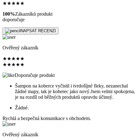
★
★
★
★
★
100%
Zákazníků produkt
doporučuje
NAPSAT RECENZI
Ověřený zákazník
★
★
★
★
★
★
★
★
★
★
Doporučuje produkt
Šampon na koberce vyčistil i tvrdošíjné fleky, nezanechal
žádné mapy, tak je koberec jako nový.Jsem velmi spokojena,
je na rozdíl od běžných produktů opravdu účinný.
Žádné.
Rychlá a bezpečná komunikace s obchodem.
Ověřený zákazník