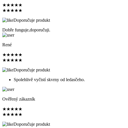
★
★
★
★
★
★
★
★
★
★
Doporučuje produkt
Dobře funguje,doporučuji.
René
★
★
★
★
★
★
★
★
★
★
Doporučuje produkt
Spolehlivě vyčistí skvrny od ledasčeho.
Ověřený zákazník
★
★
★
★
★
★
★
★
★
★
Doporučuje produkt