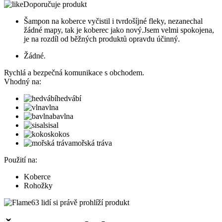
Doporučuje produkt
Šampon na koberce vyčistil i tvrdošíjné fleky, nezanechal
žádné mapy, tak je koberec jako nový.Jsem velmi spokojena,
je na rozdíl od běžných produktů opravdu účinný.
Žádné.
Rychlá a bezpečná komunikace s obchodem.
Vhodný na:
hedvábí
vlna
bavlna
sisal
kokos
mořská tráva
Použití na:
Koberce
Rohožky
63 lidí si právě prohlíží produkt