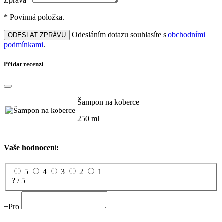
Zpráva*
* Povinná položka.
Odesláním dotazu souhlasíte s
obchodními
ODESLAT ZPRÁVU
podmínkami
.
Přidat recenzi
Šampon na koberce
250 ml
Vaše hodnocení:
5
4
3
2
1
? / 5
+
Pro