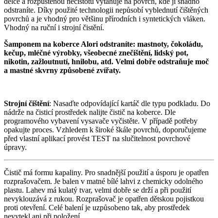
délce a rozpuštěnou nečistotu vytahuje na povrch, kde ji snadno
odstraníte. Díky použité technologii nepůsobí vyblednutí čištěných
povrchů a je vhodný pro většinu přírodních i syntetických vláken.
Vhodný na ruční i strojní čistění.
Šamponem na koberce Alori odstraníte: mastnoty, čokoládu,
kečup, mléčné výrobky, všeobecné znečištění, lidský pot,
nikotin, zažloutnutí, hnilobu, atd. Velmi dobře odstraňuje moč
a mastné skvrny způsobené zvířaty.
Strojní čištění
: Nasaďte odpovídající kartáč dle typu podkladu. Do
nádrže na čisticí prostředek nalijte čistič na koberce. Dle
programového vybavení vysavače vyčistěte. V případě potřeby
opakujte proces. Vzhledem k široké škále povrchů, doporučujeme
před vlastní aplikací provést TEST na slučitelnost povrchové
úpravy.
Čistič má formu kapaliny. Pro snadnější použití a úsporu je opatřen
rozprašovačem. Je balen v matné bílé lahvi z chemicky odolného
plastu. Lahev má kulatý tvar, velmi dobře se drží a při použití
nevyklouzává z rukou. Rozprašovač je opatřen dětskou pojistkou
proti otevření. Celé balení je uzpůsobeno tak, aby prostředek
nevytekl ani při položení.