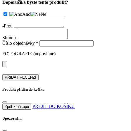
Doporučil/a byste tento produkt?
Ano
Ne
-
Proti
Shrnutí
Číslo objednávky *
FOTOGRAFIE (nepovinné)
PŘIDAT RECENZI
Produkt přidán do košíku
PŘEJÍT DO KOŠÍKU
Zpět k nákupu
Upozornění