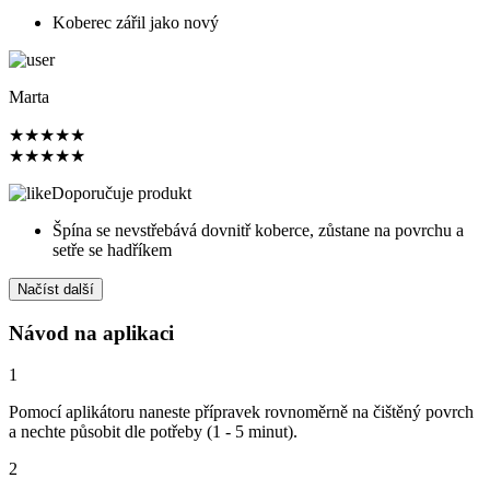
Koberec zářil jako nový
Marta
★
★
★
★
★
★
★
★
★
★
Doporučuje produkt
Špína se nevstřebává dovnitř koberce, zůstane na povrchu a
setře se hadříkem
Načíst další
Návod na aplikaci
1
Pomocí aplikátoru naneste přípravek rovnoměrně na čištěný povrch
a nechte působit dle potřeby (1 - 5 minut).
2