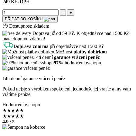
249 Kč
s DPH
PŘIDAT DO KOŠÍKU
📦
Dostupnost:
skladem
Doprava již od 59 Kč. K objednávce nad 1500 Kč
máte dopravu zdarma!
Doprava zdarma
při objednávce nad 1500 Kč
Možnost
platby dobírkou
14ti denní
garance vrácení peněz
97%
hodnocení e-shopu
14ti denní garance vrácení peněz
Pokud nejste s výrobkem spokojeni, jednoduše jej vraťte a my vám
vrátíme peníze.
Hodnocení e-shopu
★
★
★
★
★
★
★
★
★
★
4.9 / 5