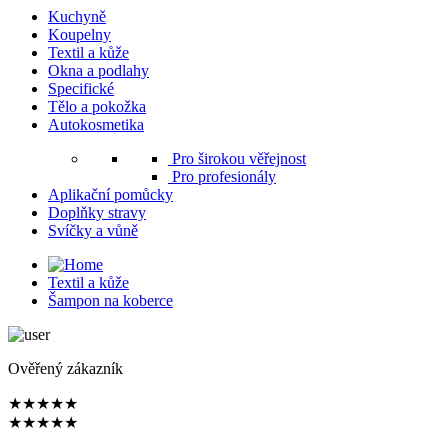
Kuchyně
Koupelny
Textil a kůže
Okna a podlahy
Specifické
Tělo a pokožka
Autokosmetika
Pro širokou věřejnost
Pro profesionály
Aplikační pomůcky
Doplňky stravy
Svíčky a vůně
Textil a kůže
Šampon na koberce
Ověřený zákazník
★
★
★
★
★
★
★
★
★
★