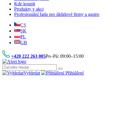
Kde koupit
Produkty v akci
Profesionální řada pro úklidové firmy a gastro
CS
SK
PL
GB
+420 222 263 005
Po–Pá: 09:00–15:00
Vyhledat
Přihlášení