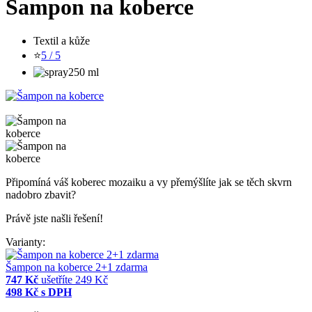
Šampon na koberce
Textil a kůže
⭐
5 / 5
250 ml
Připomíná váš koberec mozaiku a vy přemýšlíte jak se těch skvrn
nadobro zbavit?
Právě jste našli řešení!
Varianty:
Šampon na koberce 2+1 zdarma
747 Kč
ušetříte 249 Kč
498 Kč
s DPH