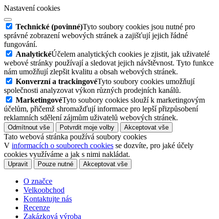
Nastavení cookies
Technické (povinné)
Tyto soubory cookies jsou nutné pro
správné zobrazení webových stránek a zajišťují jejich řádné
fungování.
Analytické
Účelem analytických cookies je zjistit, jak uživatelé
webové stránky používají a sledovat jejich návštěvnost. Tyto funkce
nám umožňují zlepšit kvalitu a obsah webových stránek.
Konverzní a trackingové
Tyto soubory cookies umožňují
společnosti analyzovat výkon různých prodejních kanálů.
Marketingové
Tyto soubory cookies slouží k marketingovým
účelům, přičemž shromažďují informace pro lepší přizpůsobení
reklamních sdělení zájmům uživatelů webových stránek.
Odmítnout vše
Potvrdit moje volby
Akceptovat vše
Tato webová stránka používá soubory cookies
V
informacích o souborech cookies
se dozvíte, pro jaké účely
cookies využíváme a jak s nimi nakládat.
Upravit
Pouze nutné
Akceptovat vše
O značce
Velkoobchod
Kontaktujte nás
Recenze
Zakázková výroba