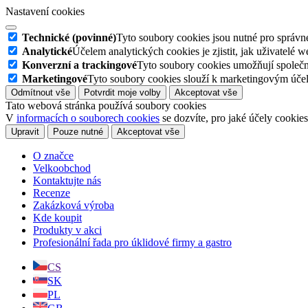
Nastavení cookies
Technické (povinné)
Tyto soubory cookies jsou nutné pro správné
Analytické
Účelem analytických cookies je zjistit, jak uživatelé 
Konverzní a trackingové
Tyto soubory cookies umožňují společn
Marketingové
Tyto soubory cookies slouží k marketingovým účel
Odmítnout vše
Potvrdit moje volby
Akceptovat vše
Tato webová stránka používá soubory cookies
V
informacích o souborech cookies
se dozvíte, pro jaké účely cookie
Upravit
Pouze nutné
Akceptovat vše
O značce
Velkoobchod
Kontaktujte nás
Recenze
Zakázková výroba
Kde koupit
Produkty v akci
Profesionální řada pro úklidové firmy a gastro
CS
SK
PL