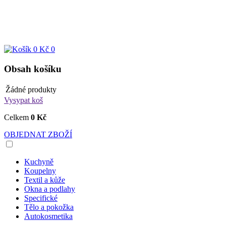
0 Kč
0
Obsah košíku
Žádné produkty
Vysypat koš
Celkem
0 Kč
OBJEDNAT ZBOŽÍ
Kuchyně
Koupelny
Textil a kůže
Okna a podlahy
Specifické
Tělo a pokožka
Autokosmetika