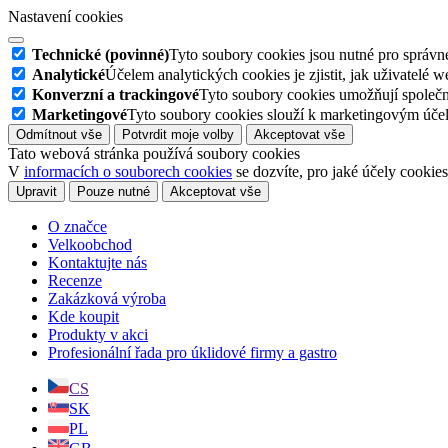
Nastavení cookies
Technické (povinné)
Tyto soubory cookies jsou nutné pro správné
Analytické
Účelem analytických cookies je zjistit, jak uživatelé 
Konverzní a trackingové
Tyto soubory cookies umožňují společn
Marketingové
Tyto soubory cookies slouží k marketingovým účel
Odmítnout vše
Potvrdit moje volby
Akceptovat vše
Tato webová stránka používá soubory cookies
V
informacích o souborech cookies
se dozvíte, pro jaké účely cookie
Upravit
Pouze nutné
Akceptovat vše
O značce
Velkoobchod
Kontaktujte nás
Recenze
Zakázková výroba
Kde koupit
Produkty v akci
Profesionální řada pro úklidové firmy a gastro
CS
SK
PL