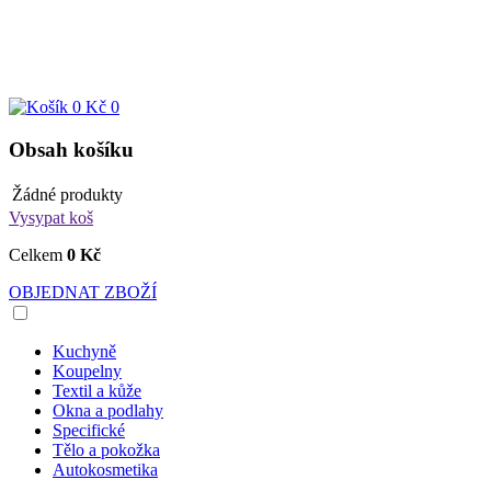
0 Kč
0
Obsah košíku
Žádné produkty
Vysypat koš
Celkem
0 Kč
OBJEDNAT ZBOŽÍ
Kuchyně
Koupelny
Textil a kůže
Okna a podlahy
Specifické
Tělo a pokožka
Autokosmetika