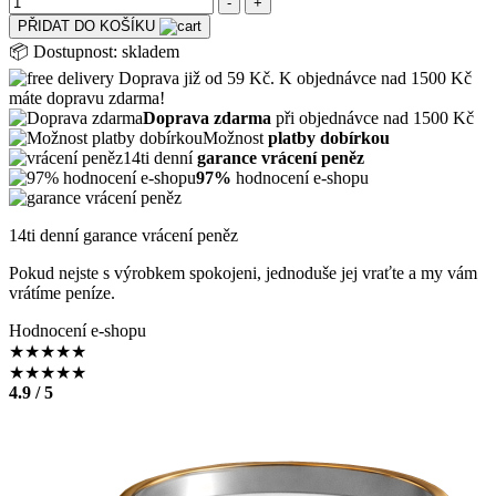
PŘIDAT DO KOŠÍKU
📦
Dostupnost:
skladem
Doprava již od 59 Kč. K objednávce nad 1500 Kč
máte dopravu zdarma!
Doprava zdarma
při objednávce nad 1500 Kč
Možnost
platby dobírkou
14ti denní
garance vrácení peněz
97%
hodnocení e-shopu
14ti denní garance vrácení peněz
Pokud nejste s výrobkem spokojeni, jednoduše jej vraťte a my vám
vrátíme peníze.
Hodnocení e-shopu
★
★
★
★
★
★
★
★
★
★
4.9 / 5