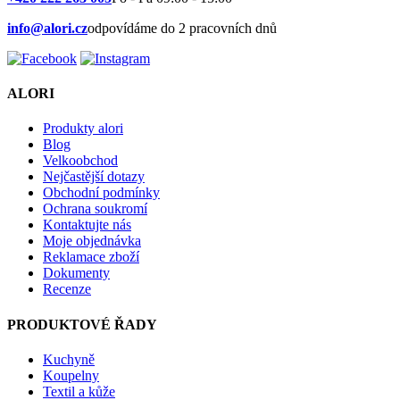
info@alori.cz
odpovídáme do 2 pracovních dnů
ALORI
Produkty alori
Blog
Velkoobchod
Nejčastější dotazy
Obchodní podmínky
Ochrana soukromí
Kontaktujte nás
Moje objednávka
Reklamace zboží
Dokumenty
Recenze
PRODUKTOVÉ ŘADY
Kuchyně
Koupelny
Textil a kůže