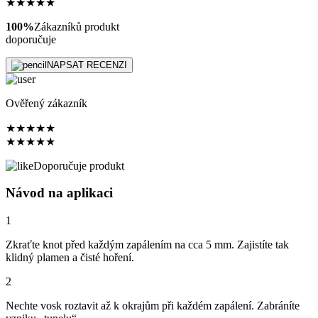
★
★
★
★
★
100%
Zákazníků produkt
doporučuje
NAPSAT RECENZI
Ověřený zákazník
★
★
★
★
★
★
★
★
★
★
Doporučuje produkt
Návod na aplikaci
1
Zkraťte knot před každým zapálením na cca 5 mm. Zajistíte tak
klidný plamen a čisté hoření.
2
Nechte vosk roztavit až k okrajům při každém zapálení. Zabráníte