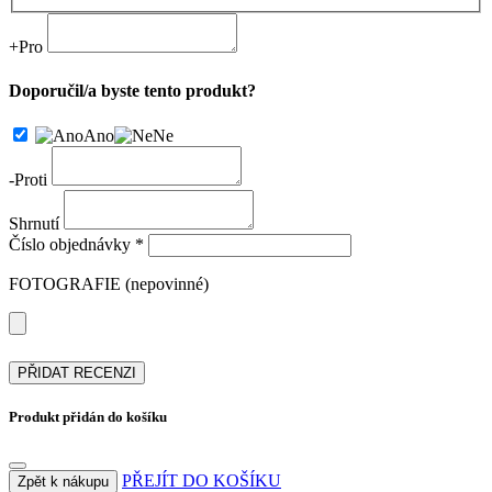
+
Pro
Doporučil/a byste tento produkt?
Ano
Ne
-
Proti
Shrnutí
Číslo objednávky *
FOTOGRAFIE (nepovinné)
PŘIDAT RECENZI
Produkt přidán do košíku
PŘEJÍT DO KOŠÍKU
Zpět k nákupu