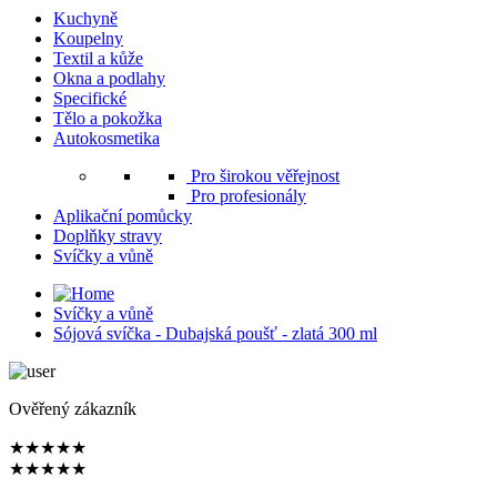
Kuchyně
Koupelny
Textil a kůže
Okna a podlahy
Specifické
Tělo a pokožka
Autokosmetika
Pro širokou věřejnost
Pro profesionály
Aplikační pomůcky
Doplňky stravy
Svíčky a vůně
Svíčky a vůně
Sójová svíčka - Dubajská poušť - zlatá 300 ml
Ověřený zákazník
★
★
★
★
★
★
★
★
★
★