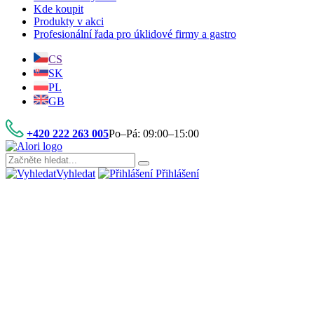
Kde koupit
Produkty v akci
Profesionální řada pro úklidové firmy a gastro
CS
SK
PL
GB
+420 222 263 005
Po–Pá: 09:00–15:00
Vyhledat
Přihlášení