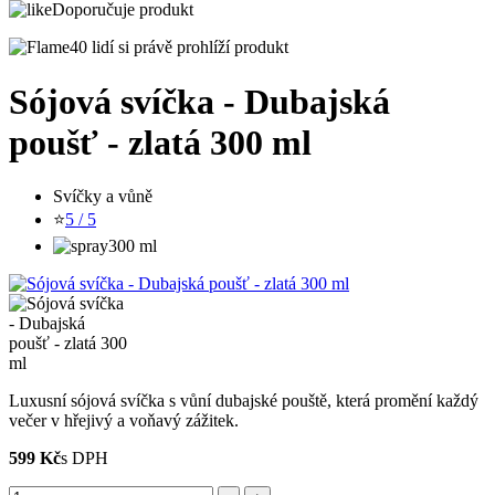
Doporučuje produkt
40 lidí si právě prohlíží produkt
Sójová svíčka - Dubajská
poušť - zlatá 300 ml
Svíčky a vůně
⭐
5 / 5
300 ml
Luxusní sójová svíčka s vůní dubajské pouště, která promění každý
večer v hřejivý a voňavý zážitek.
599 Kč
s DPH