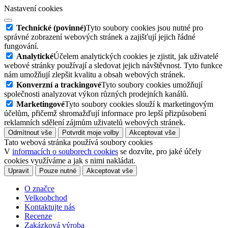
Nastavení cookies
Technické (povinné)
Tyto soubory cookies jsou nutné pro
správné zobrazení webových stránek a zajišťují jejich řádné
fungování.
Analytické
Účelem analytických cookies je zjistit, jak uživatelé
webové stránky používají a sledovat jejich návštěvnost. Tyto funkce
nám umožňují zlepšit kvalitu a obsah webových stránek.
Konverzní a trackingové
Tyto soubory cookies umožňují
společnosti analyzovat výkon různých prodejních kanálů.
Marketingové
Tyto soubory cookies slouží k marketingovým
účelům, přičemž shromažďují informace pro lepší přizpůsobení
reklamních sdělení zájmům uživatelů webových stránek.
Odmítnout vše
Potvrdit moje volby
Akceptovat vše
Tato webová stránka používá soubory cookies
V
informacích o souborech cookies
se dozvíte, pro jaké účely
cookies využíváme a jak s nimi nakládat.
Upravit
Pouze nutné
Akceptovat vše
O značce
Velkoobchod
Kontaktujte nás
Recenze
Zakázková výroba