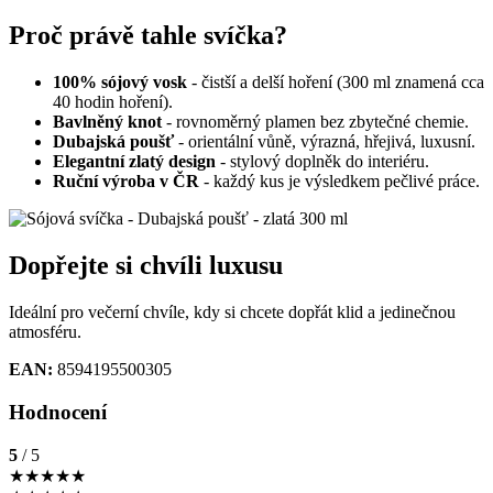
Proč právě tahle svíčka?
100% sójový vosk
- čistší a delší hoření (300 ml znamená cca
40 hodin hoření).
Bavlněný knot
- rovnoměrný plamen bez zbytečné chemie.
Dubajská poušť
- orientální vůně, výrazná, hřejivá, luxusní
.
Elegantní zlatý design
- stylový doplněk do interiéru.
Ruční výroba v ČR
- každý kus je výsledkem pečlivé práce.
Dopřejte si chvíli luxusu
Ideální pro večerní chvíle, kdy si chcete dopřát klid a jedinečnou
atmosféru.
EAN:
8594195500305
Hodnocení
5
/ 5
★
★
★
★
★