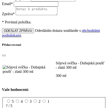
Email*
Zpráva*
* Povinná položka.
Odesláním dotazu souhlasíte s
obchodními
ODESLAT ZPRÁVU
podmínkami
.
Přidat recenzi
Sójová svíčka - Dubajská poušť
- zlatá 300 ml
300 ml
Vaše hodnocení:
5
4
3
2
1
? / 5