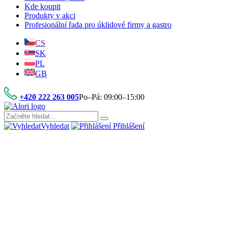
Kde koupit
Produkty v akci
Profesionální řada pro úklidové firmy a gastro
CS
SK
PL
GB
+420 222 263 005
Po–Pá: 09:00–15:00
Vyhledat
Přihlášení