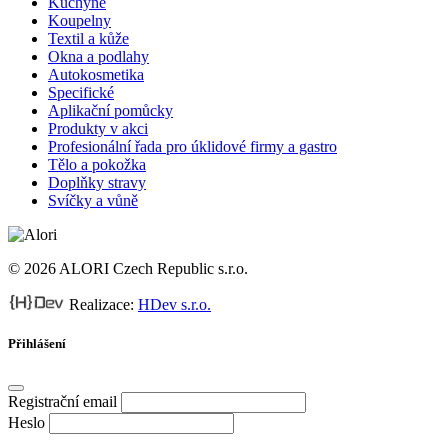
Kuchyně
Koupelny
Textil a kůže
Okna a podlahy
Autokosmetika
Specifické
Aplikační pomůcky
Produkty v akci
Profesionální řada pro úklidové firmy a gastro
Tělo a pokožka
Doplňky stravy
Svíčky a vůně
© 2026 ALORI Czech Republic s.r.o.
Realizace:
HDev s.r.o.
Přihlášení
Registrační email
Heslo