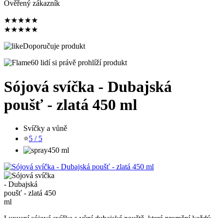
Ověřený zákazník
★
★
★
★
★
★
★
★
★
★
Doporučuje produkt
60 lidí si právě prohlíží produkt
Sójová svíčka - Dubajská
poušť - zlatá 450 ml
Svíčky a vůně
⭐
5 / 5
450 ml