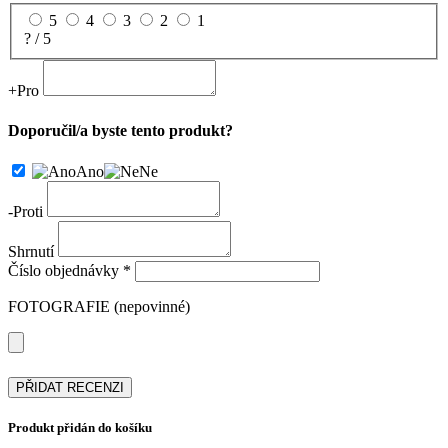
5
4
3
2
1
? / 5
+
Pro
Doporučil/a byste tento produkt?
Ano
Ne
-
Proti
Shrnutí
Číslo objednávky *
FOTOGRAFIE (nepovinné)
PŘIDAT RECENZI
Produkt přidán do košíku