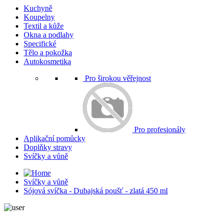
Kuchyně
Koupelny
Textil a kůže
Okna a podlahy
Specifické
Tělo a pokožka
Autokosmetika
Pro širokou věřejnost
Pro profesionály
Aplikační pomůcky
Doplňky stravy
Svíčky a vůně
Svíčky a vůně
Sójová svíčka - Dubajská poušť - zlatá 450 ml