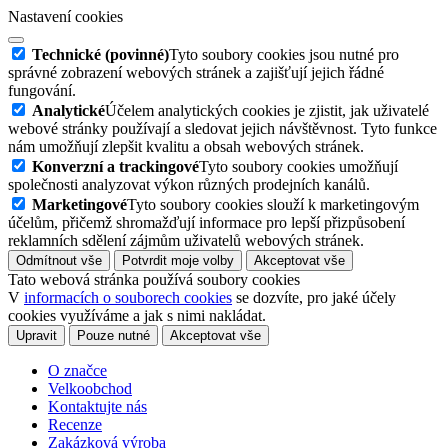
Nastavení cookies
Technické (povinné)
Tyto soubory cookies jsou nutné pro
správné zobrazení webových stránek a zajišťují jejich řádné
fungování.
Analytické
Účelem analytických cookies je zjistit, jak uživatelé
webové stránky používají a sledovat jejich návštěvnost. Tyto funkce
nám umožňují zlepšit kvalitu a obsah webových stránek.
Konverzní a trackingové
Tyto soubory cookies umožňují
společnosti analyzovat výkon různých prodejních kanálů.
Marketingové
Tyto soubory cookies slouží k marketingovým
účelům, přičemž shromažďují informace pro lepší přizpůsobení
reklamních sdělení zájmům uživatelů webových stránek.
Odmítnout vše
Potvrdit moje volby
Akceptovat vše
Tato webová stránka používá soubory cookies
V
informacích o souborech cookies
se dozvíte, pro jaké účely
cookies využíváme a jak s nimi nakládat.
Upravit
Pouze nutné
Akceptovat vše
O značce
Velkoobchod
Kontaktujte nás
Recenze
Zakázková výroba