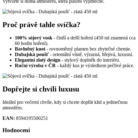
Vytvořte si doma atmosféru, která působí výjimečně.
Proč právě tahle svíčka?
100% sójový vosk
- čistší a delší hoření (450 ml znamená cca
60 hodin hoření).
Bavlněný knot
- rovnoměrný plamen bez zbytečné chemie.
Dubajská poušť
- orientální vůně, výrazná, hřejivá, luxusní
.
Elegantní zlatý design
- stylový doplněk do interiéru.
Ruční výroba v ČR
- každý kus je výsledkem pečlivé práce.
Dopřejte si chvíli luxusu
Ideální pro večerní chvíle, kdy si chcete dopřát klid a jedinečnou
atmosféru.
EAN:
8594195500251
Hodnocení