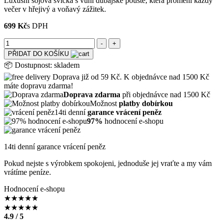
Luxusní sójová svíčka s vůní dubajské pouště, která promění každý
večer v hřejivý a voňavý zážitek.
699 Kč
s DPH
PŘIDAT DO KOŠÍKU
📦
Dostupnost:
skladem
Doprava již od 59 Kč. K objednávce nad 1500 Kč
máte dopravu zdarma!
Doprava zdarma
při objednávce nad 1500 Kč
Možnost
platby dobírkou
14ti denní
garance vrácení peněz
97%
hodnocení e-shopu
14ti denní garance vrácení peněz
Pokud nejste s výrobkem spokojeni, jednoduše jej vraťte a my vám
vrátíme peníze.
Hodnocení e-shopu
★
★
★
★
★
★
★
★
★
★
4.9 / 5