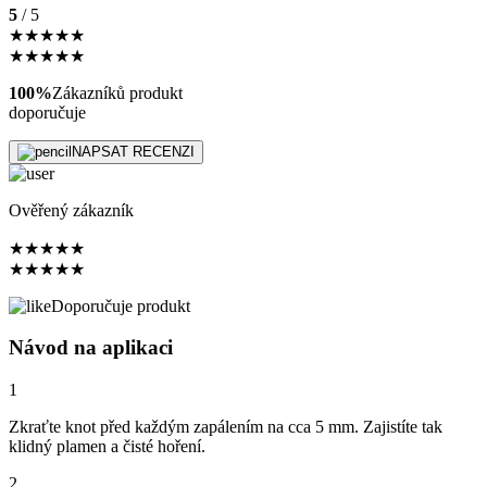
5
/ 5
★
★
★
★
★
★
★
★
★
★
100%
Zákazníků produkt
doporučuje
NAPSAT RECENZI
Ověřený zákazník
★
★
★
★
★
★
★
★
★
★
Doporučuje produkt
Návod na aplikaci
1
Zkraťte knot před každým zapálením na cca 5 mm. Zajistíte tak
klidný plamen a čisté hoření.
2