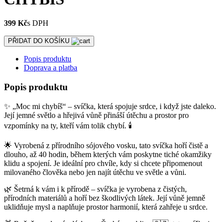
399 Kč
s DPH
PŘIDAT DO KOŠÍKU
Popis produktu
Doprava a platba
Popis produktu
✨ „Moc mi chybíš“ – svíčka, která spojuje srdce, i když jste daleko.
Její jemné světlo a hřejivá vůně přináší útěchu a prostor pro
vzpomínky na ty, kteří vám tolik chybí. 🕯️
🌟 Vyrobená z přírodního sójového vosku, tato svíčka hoří čistě a
dlouho, až 40 hodin, během kterých vám poskytne tiché okamžiky
klidu a spojení. Je ideální pro chvíle, kdy si chcete připomenout
milovaného člověka nebo jen najít útěchu ve světle a vůni.
🌿 Šetrná k vám i k přírodě – svíčka je vyrobena z čistých,
přírodních materiálů a hoří bez škodlivých látek. Její vůně jemně
uklidňuje mysl a naplňuje prostor harmonií, která zahřeje u srdce.