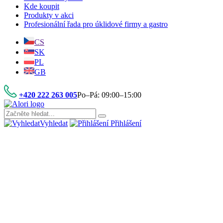
Kde koupit
Produkty v akci
Profesionální řada pro úklidové firmy a gastro
CS
SK
PL
GB
+420 222 263 005
Po–Pá: 09:00–15:00
Vyhledat
Přihlášení