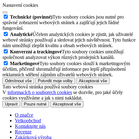
Nastavení cookies
Technické (povinné)
Tyto soubory cookies jsou nutné pro
správné zobrazení webových stránek a zajišťují jejich řádné
fungování.
Analytické
Účelem analytických cookies je zjistit, jak uživatelé
webové stránky používají a sledovat jejich návštěvnost. Tyto funkce
nám umožňují zlepšit kvalitu a obsah webových stránek.
Konverzní a trackingové
Tyto soubory cookies umožňují
společnosti analyzovat výkon různých prodejních kanálů.
Marketingové
Tyto soubory cookies slouží k marketingovým
účelům, přičemž shromažďují informace pro lepší přizpůsobení
reklamních sdělení zájmům uživatelů webových stránek.
Odmítnout vše
Potvrdit moje volby
Akceptovat vše
Tato webová stránka používá soubory cookies
V
informacích o souborech cookies
se dozvíte, pro jaké účely
cookies využíváme a jak s nimi nakládat.
Upravit
Pouze nutné
Akceptovat vše
O značce
Velkoobchod
Kontaktujte nás
Recenze
Zakázková výroba