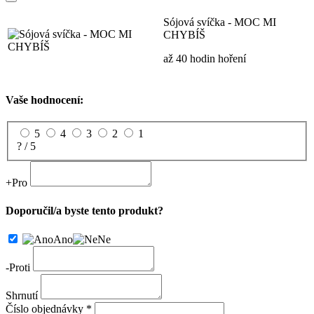
Sójová svíčka - MOC MI
CHYBÍŠ
až 40 hodin hoření
Vaše hodnocení:
5
4
3
2
1
? / 5
+
Pro
Doporučil/a byste tento produkt?
Ano
Ne
-
Proti
Shrnutí
Číslo objednávky *