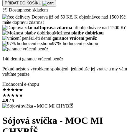
PŘIDAT DO KOŠÍKU
📦
Dostupnost:
skladem
Doprava již od 59 Kč. K objednávce nad 1500 Kč
máte dopravu zdarma!
Doprava zdarma
při objednávce nad 1500 Kč
Možnost
platby dobírkou
14ti denní
garance vrácení peněz
97%
hodnocení e-shopu
14ti denní garance vrácení peněz
Pokud nejste s výrobkem spokojeni, jednoduše jej vraťte a my vám
vrátíme peníze.
Hodnocení e-shopu
★
★
★
★
★
★
★
★
★
★
4.9 / 5
Sójová svíčka - MOC MI
CHYBÍŠ