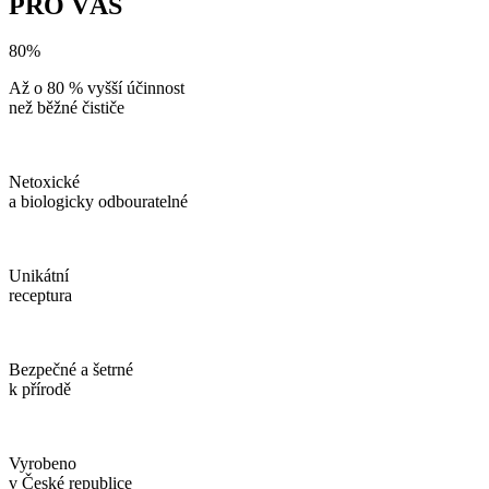
PRO VÁS
80%
Až o 80 % vyšší účinnost
než běžné čističe
Netoxické
a biologicky odbouratelné
Unikátní
receptura
Bezpečné a šetrné
k přírodě
Vyrobeno
v České republice