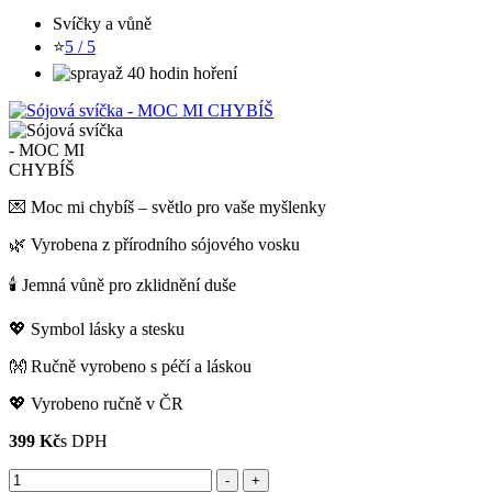
Svíčky a vůně
⭐
5 / 5
až 40 hodin hoření
💌 Moc mi chybíš – světlo pro vaše myšlenky
🌿 Vyrobena z přírodního sójového vosku
🕯️ Jemná vůně pro zklidnění duše
💖 Symbol lásky a stesku
👐 Ručně vyrobeno s péčí a láskou
💖 Vyrobeno ručně v ČR
399 Kč
s DPH