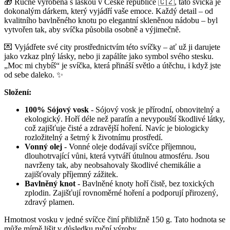
🎁 Ručně vyrobená s láskou v České republice 🇨🇿, tato svíčka je
dokonalým dárkem, který vyjádří vaše emoce. Každý detail – od
kvalitního bavlněného knotu po elegantní skleněnou nádobu – byl
vytvořen tak, aby svíčka působila osobně a výjimečně.
💌 Vyjádřete své city prostřednictvím této svíčky – ať už ji darujete
jako vzkaz plný lásky, nebo ji zapálíte jako symbol svého stesku.
„Moc mi chybíš“ je svíčka, která přináší světlo a útěchu, i když jste
od sebe daleko. ✨
Složení:
100% Sójový vosk
- Sójový vosk je přírodní, obnovitelný a
ekologický. Hoří déle než parafín a nevypouští škodlivé látky,
což zajišťuje čisté a zdravější hoření. Navíc je biologicky
rozložitelný a šetrný k životnímu prostředí.
Vonný olej
- Vonné oleje dodávají svíčce příjemnou,
dlouhotrvající vůni, která vytváří útulnou atmosféru. Jsou
navrženy tak, aby neobsahovaly škodlivé chemikálie a
zajišťovaly příjemný zážitek.
Bavlněný knot
- Bavlněné knoty hoří čistě, bez toxických
zplodin. Zajišťují rovnoměrné hoření a podporují přirozený,
zdravý plamen.
Hmotnost vosku v jedné svíčce činí přibližně 150 g. Tato hodnota se
může mírně lišit v důsledku ruční výroby.