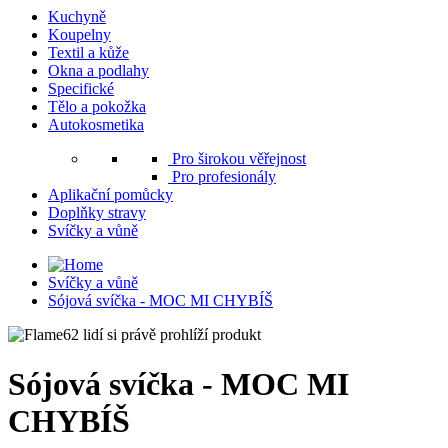
Kuchyně
Koupelny
Textil a kůže
Okna a podlahy
Specifické
Tělo a pokožka
Autokosmetika
Pro širokou věřejnost
Pro profesionály
Aplikační pomůcky
Doplňky stravy
Svíčky a vůně
Svíčky a vůně
Sójová svíčka - MOC MI CHYBÍŠ
62 lidí si právě prohlíží produkt
Sójová svíčka - MOC MI
CHYBÍŠ