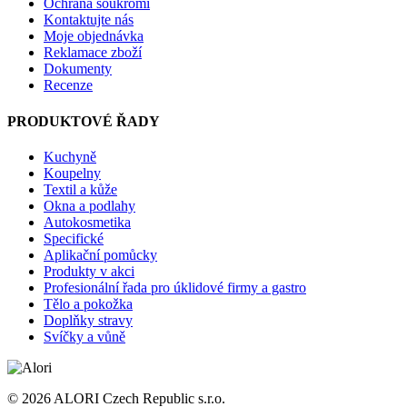
Ochrana soukromí
Kontaktujte nás
Moje objednávka
Reklamace zboží
Dokumenty
Recenze
PRODUKTOVÉ ŘADY
Kuchyně
Koupelny
Textil a kůže
Okna a podlahy
Autokosmetika
Specifické
Aplikační pomůcky
Produkty v akci
Profesionální řada pro úklidové firmy a gastro
Tělo a pokožka
Doplňky stravy
Svíčky a vůně
© 2026 ALORI Czech Republic s.r.o.