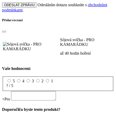
Odesláním dotazu souhlasíte s
obchodními
ODESLAT ZPRÁVU
podmínkami
.
Přidat recenzi
Sójová svíčka - PRO
KAMARÁDKU
až 40 hodin hoření
Vaše hodnocení:
5
4
3
2
1
? / 5
+
Pro
Doporučil/a byste tento produkt?