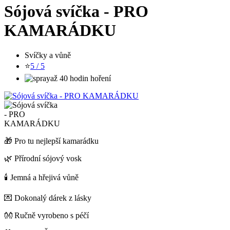
Sójová svíčka - PRO
KAMARÁDKU
Svíčky a vůně
⭐
5 / 5
až 40 hodin hoření
🎁 Pro tu nejlepší kamarádku
🌿 Přírodní sójový vosk
🕯️ Jemná a hřejivá vůně
💌 Dokonalý dárek z lásky
👐 Ručně vyrobeno s péčí