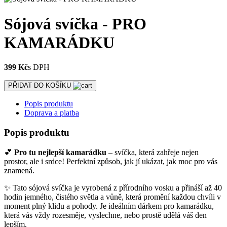
Sójová svíčka - PRO
KAMARÁDKU
399 Kč
s DPH
PŘIDAT DO KOŠÍKU
Popis produktu
Doprava a platba
Popis produktu
💕
Pro tu nejlepší kamarádku
– svíčka, která zahřeje nejen
prostor, ale i srdce! Perfektní způsob, jak jí ukázat, jak moc pro vás
znamená.
✨ Tato sójová svíčka je vyrobená z přírodního vosku a přináší až 40
hodin jemného, čistého světla a vůně, která promění každou chvíli v
moment plný klidu a pohody. Je ideálním dárkem pro kamarádku,
která vás vždy rozesměje, vyslechne, nebo prostě udělá váš den
lepším.