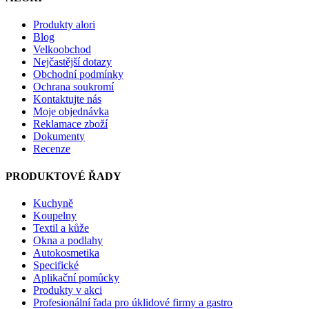
Produkty alori
Blog
Velkoobchod
Nejčastější dotazy
Obchodní podmínky
Ochrana soukromí
Kontaktujte nás
Moje objednávka
Reklamace zboží
Dokumenty
Recenze
PRODUKTOVÉ ŘADY
Kuchyně
Koupelny
Textil a kůže
Okna a podlahy
Autokosmetika
Specifické
Aplikační pomůcky
Produkty v akci
Profesionální řada pro úklidové firmy a gastro