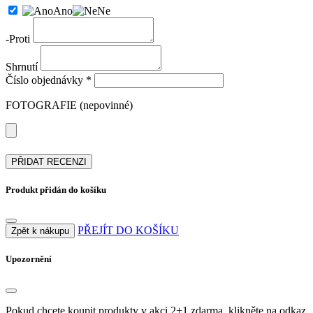
Ano
Ne
-
Proti
Shrnutí
Číslo objednávky *
FOTOGRAFIE (nepovinné)
PŘIDAT RECENZI
Produkt přidán do košíku
PŘEJÍT DO KOŠÍKU
Zpět k nákupu
Upozornění
Pokud chcete koupit produkty v akci 2+1 zdarma, klikněte na odkaz