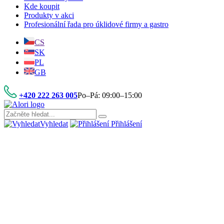
Kde koupit
Produkty v akci
Profesionální řada pro úklidové firmy a gastro
CS
SK
PL
GB
+420 222 263 005
Po–Pá: 09:00–15:00
Vyhledat
Přihlášení