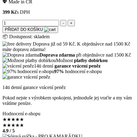
💖 Made in ČR
399 Kč
s DPH
PŘIDAT DO KOŠÍKU
📦
Dostupnost:
skladem
Doprava již od 59 Kč. K objednávce nad 1500 Kč
máte dopravu zdarma!
Doprava zdarma
při objednávce nad 1500 Kč
Možnost
platby dobírkou
14ti denní
garance vrácení peněz
97%
hodnocení e-shopu
14ti denní garance vrácení peněz
Pokud nejste s výrobkem spokojeni, jednoduše jej vraťte a my vám
vrátíme peníze.
Hodnocení e-shopu
★
★
★
★
★
★
★
★
★
★
4.9 / 5