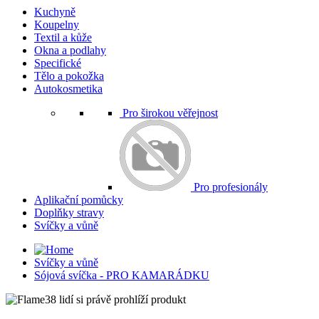
Kuchyně
Koupelny
Textil a kůže
Okna a podlahy
Specifické
Tělo a pokožka
Autokosmetika
Pro širokou věřejnost
Pro profesionály
Aplikační pomůcky
Doplňky stravy
Svíčky a vůně
Svíčky a vůně
Sójová svíčka - PRO KAMARÁDKU
38 lidí si právě prohlíží produkt