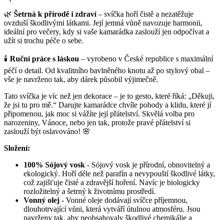
🌿
Šetrná k přírodě i zdraví
– svíčka hoří čistě a nezatěžuje
ovzduší škodlivými látkami. Její jemná vůně navozuje harmonii,
ideální pro večery, kdy si vaše kamarádka zaslouží jen odpočívat a
užít si trochu péče o sebe.
🕯️
Ruční práce s láskou
– vyrobeno v České republice s maximální
péčí o detail. Od kvalitního bavlněného knotu až po stylový obal –
vše je navrženo tak, aby dárek působil výjimečně.
Tato svíčka je víc než jen dekorace – je to gesto, které říká: „Děkuji,
že jsi tu pro mě.“ Darujte kamarádce chvíle pohody a klidu, které jí
připomenou, jak moc si vážíte její přátelství. Skvělá volba pro
narozeniny, Vánoce, nebo jen tak, protože pravé přátelství si
zaslouží být oslavováno! 🌸
Složení:
100% Sójový vosk
- Sójový vosk je přírodní, obnovitelný a
ekologický. Hoří déle než parafín a nevypouští škodlivé látky,
což zajišťuje čisté a zdravější hoření. Navíc je biologicky
rozložitelný a šetrný k životnímu prostředí.
Vonný olej
- Vonné oleje dodávají svíčce příjemnou,
dlouhotrvající vůni, která vytváří útulnou atmosféru. Jsou
navrženy tak, aby neobsahovaly škodlivé chemikálie a