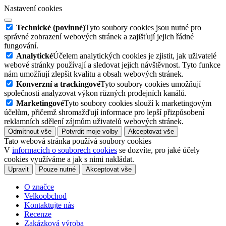
Nastavení cookies
Technické (povinné)
Tyto soubory cookies jsou nutné pro
správné zobrazení webových stránek a zajišťují jejich řádné
fungování.
Analytické
Účelem analytických cookies je zjistit, jak uživatelé
webové stránky používají a sledovat jejich návštěvnost. Tyto funkce
nám umožňují zlepšit kvalitu a obsah webových stránek.
Konverzní a trackingové
Tyto soubory cookies umožňují
společnosti analyzovat výkon různých prodejních kanálů.
Marketingové
Tyto soubory cookies slouží k marketingovým
účelům, přičemž shromažďují informace pro lepší přizpůsobení
reklamních sdělení zájmům uživatelů webových stránek.
Odmítnout vše
Potvrdit moje volby
Akceptovat vše
Tato webová stránka používá soubory cookies
V
informacích o souborech cookies
se dozvíte, pro jaké účely
cookies využíváme a jak s nimi nakládat.
Upravit
Pouze nutné
Akceptovat vše
O značce
Velkoobchod
Kontaktujte nás
Recenze
Zakázková výroba