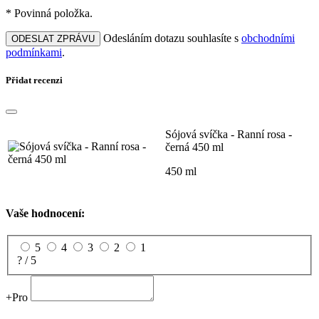
* Povinná položka.
Odesláním dotazu souhlasíte s
obchodními
ODESLAT ZPRÁVU
podmínkami
.
Přidat recenzi
Sójová svíčka - Ranní rosa -
černá 450 ml
450 ml
Vaše hodnocení:
5
4
3
2
1
? / 5
+
Pro