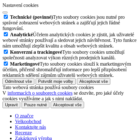
Nastavení cookies
Technické (povinné)
Tyto soubory cookies jsou nutné pro
správné zobrazení webových stránek a zajišťují jejich řádné
fungování.
Analytické
Účelem analytických cookies je zjistit, jak uživatelé
webové stránky používají a sledovat jejich návštěvnost. Tyto funkce
nám umožňují zlepšit kvalitu a obsah webových stránek.
Konverzní a trackingové
Tyto soubory cookies umožňují
společnosti analyzovat výkon různých prodejních kanálů.
Marketingové
Tyto soubory cookies slouží k marketingovým
účelům, přičemž shromažďují informace pro lepší přizpůsobení
reklamních sdělení zájmům uživatelů webových stránek.
Odmítnout vše
Potvrdit moje volby
Akceptovat vše
Tato webová stránka používá soubory cookies
V
informacích o souborech cookies
se dozvíte, pro jaké účely
cookies využíváme a jak s nimi nakládat.
Upravit
Pouze nutné
Akceptovat vše
O značce
Velkoobchod
Kontaktujte nás
Recenze
Zakázková výroba