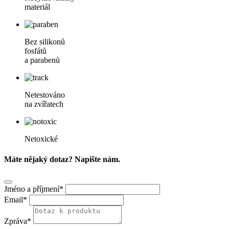
materiál
Bez silikonů
fosfátů
a parabenů
Netestováno
na zvířatech
Netoxické
Máte nějaký dotaz? Napište nám.
Jméno a příjmení*
Email*
Zpráva*