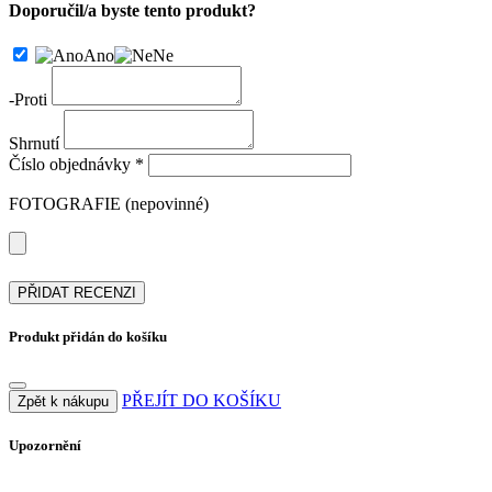
Doporučil/a byste tento produkt?
Ano
Ne
-
Proti
Shrnutí
Číslo objednávky *
FOTOGRAFIE (nepovinné)
PŘIDAT RECENZI
Produkt přidán do košíku
PŘEJÍT DO KOŠÍKU
Zpět k nákupu
Upozornění