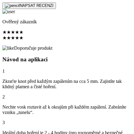
NAPSAT RECENZI
Ověřený zákazník
★
★
★
★
★
★
★
★
★
★
Doporučuje produkt
Návod na aplikaci
1
Zkraťte knot před každým zapálením na cca 5 mm. Zajistíte tak
klidný plamen a čisté hoření.
2
Nechte vosk roztavit až k okrajům při každém zapálení. Zabráníte
vzniku „tunelu“.
3
Ideální doba hoření je 2 - 4 hodiny (pro rovnoměrné a bezpečné