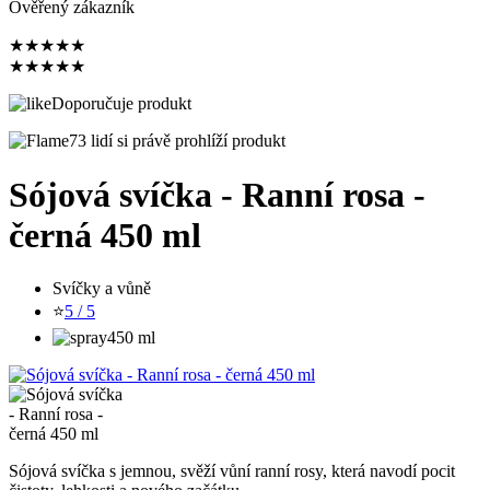
Ověřený zákazník
★
★
★
★
★
★
★
★
★
★
Doporučuje produkt
73 lidí si právě prohlíží produkt
Sójová svíčka - Ranní rosa -
černá 450 ml
Svíčky a vůně
⭐
5 / 5
450 ml
Sójová svíčka s jemnou, svěží vůní ranní rosy, která navodí pocit