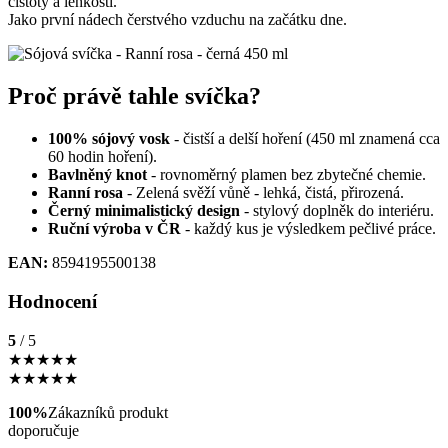
čistoty a lehkosti.
Jako první nádech čerstvého vzduchu na začátku dne.
Proč právě tahle svíčka?
100% sójový vosk
- čistší a delší hoření (450 ml znamená cca
60 hodin hoření).
Bavlněný knot
- rovnoměrný plamen bez zbytečné chemie.
Ranní rosa
- Zelená svěží vůně - lehká, čistá, přirozená
.
Černý minimalistický design
- stylový doplněk do interiéru.
Ruční výroba v ČR
- každý kus je výsledkem pečlivé práce.
EAN:
8594195500138
Hodnocení
5
/ 5
★
★
★
★
★
★
★
★
★
★
100%
Zákazníků produkt
doporučuje