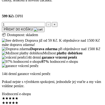
čistoty, lehkosti a nového začátku.
599 Kč
s DPH
PŘIDAT DO KOŠÍKU
📦
Dostupnost:
skladem
Doprava již od 59 Kč. K objednávce nad 1500 Kč
máte dopravu zdarma!
Doprava zdarma
při objednávce nad 1500 Kč
Možnost
platby dobírkou
14ti denní
garance vrácení peněz
97%
hodnocení e-shopu
14ti denní garance vrácení peněz
Pokud nejste s výrobkem spokojeni, jednoduše jej vraťte a my vám
vrátíme peníze.
Hodnocení e-shopu
★
★
★
★
★
★
★
★
★
★