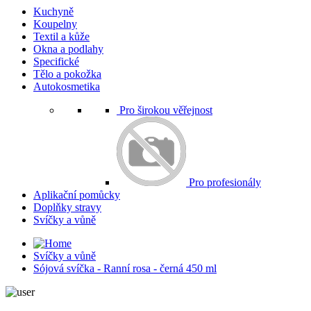
Kuchyně
Koupelny
Textil a kůže
Okna a podlahy
Specifické
Tělo a pokožka
Autokosmetika
Pro širokou věřejnost
Pro profesionály
Aplikační pomůcky
Doplňky stravy
Svíčky a vůně
Svíčky a vůně
Sójová svíčka - Ranní rosa - černá 450 ml