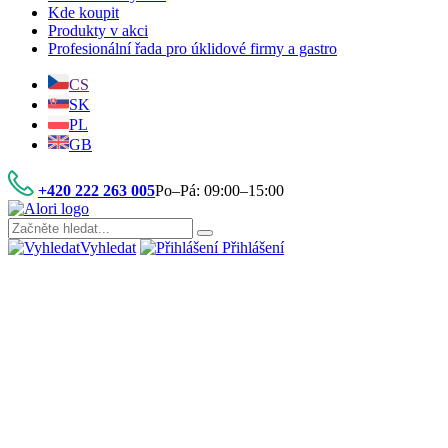
Kde koupit
Produkty v akci
Profesionální řada pro úklidové firmy a gastro
CS
SK
PL
GB
+420 222 263 005
Po–Pá: 09:00–15:00
Vyhledat
Přihlášení