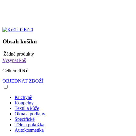
0 Kč
0
Obsah košíku
Žádné produkty
Vysypat koš
Celkem
0 Kč
OBJEDNAT ZBOŽÍ
Kuchyně
Koupelny
Textil a kůže
Okna a podlahy
Specifické
Tělo a pokožka
Autokosmetika