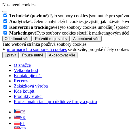
Nastavení cookies
Technické (povinné)
Tyto soubory cookies jsou nutné pro správné
Analytické
Účelem analytických cookies je zjistit, jak uživatelé 
Konverzní a trackingové
Tyto soubory cookies umožňují společn
Marketingové
Tyto soubory cookies slouží k marketingovým účel
Odmítnout vše
Potvrdit moje volby
Akceptovat vše
Tato webová stránka používá soubory cookies
V
informacích o souborech cookies
se dozvíte, pro jaké účely cookie
Upravit
Pouze nutné
Akceptovat vše
O značce
Velkoobchod
Kontaktujte nás
Recenze
Zakázková výroba
Kde koupit
Produkty v akci
Profesionální řada pro úklidové firmy a gastro
CS
SK
PL