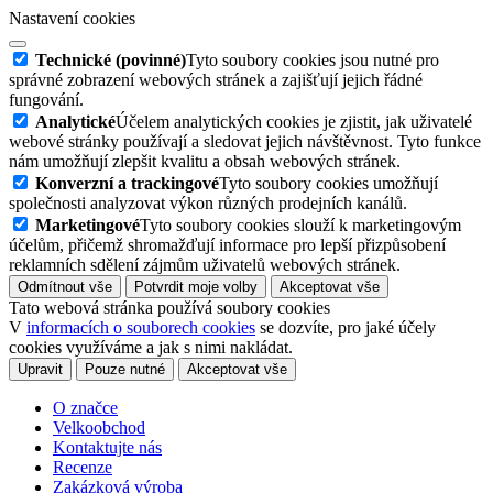
Nastavení cookies
Technické (povinné)
Tyto soubory cookies jsou nutné pro
správné zobrazení webových stránek a zajišťují jejich řádné
fungování.
Analytické
Účelem analytických cookies je zjistit, jak uživatelé
webové stránky používají a sledovat jejich návštěvnost. Tyto funkce
nám umožňují zlepšit kvalitu a obsah webových stránek.
Konverzní a trackingové
Tyto soubory cookies umožňují
společnosti analyzovat výkon různých prodejních kanálů.
Marketingové
Tyto soubory cookies slouží k marketingovým
účelům, přičemž shromažďují informace pro lepší přizpůsobení
reklamních sdělení zájmům uživatelů webových stránek.
Odmítnout vše
Potvrdit moje volby
Akceptovat vše
Tato webová stránka používá soubory cookies
V
informacích o souborech cookies
se dozvíte, pro jaké účely
cookies využíváme a jak s nimi nakládat.
Upravit
Pouze nutné
Akceptovat vše
O značce
Velkoobchod
Kontaktujte nás
Recenze
Zakázková výroba