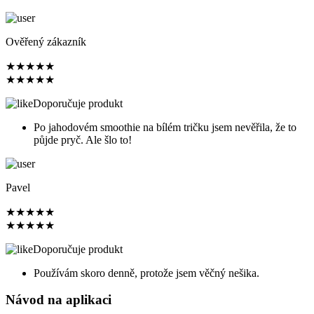
Ověřený zákazník
★
★
★
★
★
★
★
★
★
★
Doporučuje produkt
Po jahodovém smoothie na bílém tričku jsem nevěřila, že to
půjde pryč. Ale šlo to!
Pavel
★
★
★
★
★
★
★
★
★
★
Doporučuje produkt
Používám skoro denně, protože jsem věčný nešika.
Návod na aplikaci