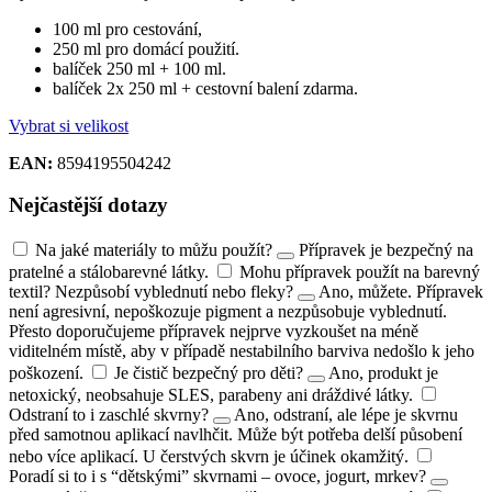
100 ml pro cestování,
250 ml pro domácí použití.
balíček 250 ml + 100 ml.
balíček 2x 250 ml + cestovní balení zdarma.
Vybrat si velikost
EAN:
8594195504242
Nejčastější dotazy
Na jaké materiály to můžu použít?
Přípravek je bezpečný na
pratelné a stálobarevné látky.
Mohu přípravek použít na barevný
textil? Nezpůsobí vyblednutí nebo fleky?
Ano, můžete. Přípravek
není agresivní, nepoškozuje pigment a nezpůsobuje vyblednutí.
Přesto doporučujeme přípravek nejprve vyzkoušet na méně
viditelném místě, aby v případě nestabilního barviva nedošlo k jeho
poškození.
Je čistič bezpečný pro děti?
Ano, produkt je
netoxický, neobsahuje SLES, parabeny ani dráždivé látky.
Odstraní to i zaschlé skvrny?
Ano, odstraní, ale lépe je skvrnu
před samotnou aplikací navlhčit. Může být potřeba delší působení
nebo více aplikací. U čerstvých skvrn je účinek okamžitý.
Poradí si to i s “dětskými” skvrnami – ovoce, jogurt, mrkev?