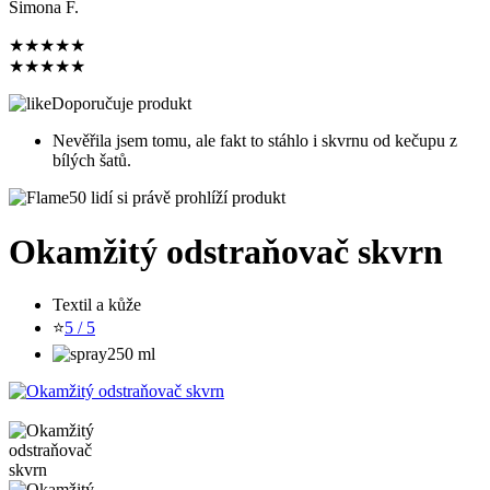
Simona F.
★
★
★
★
★
★
★
★
★
★
Doporučuje produkt
Nevěřila jsem tomu, ale fakt to stáhlo i skvrnu od kečupu z
bílých šatů.
50 lidí si právě prohlíží produkt
Okamžitý odstraňovač skvrn
Textil a kůže
⭐
5 / 5
250 ml