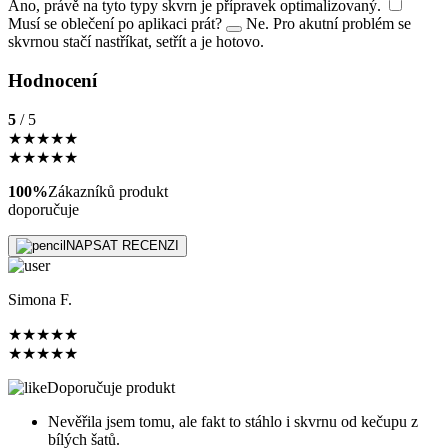
Ano, právě na tyto typy skvrn je přípravek optimalizovaný.
Musí se oblečení po aplikaci prát?
Ne. Pro akutní problém se
skvrnou stačí nastříkat, setřít a je hotovo.
Hodnocení
5
/ 5
★
★
★
★
★
★
★
★
★
★
100%
Zákazníků produkt
doporučuje
NAPSAT RECENZI
Simona F.
★
★
★
★
★
★
★
★
★
★
Doporučuje produkt
Nevěřila jsem tomu, ale fakt to stáhlo i skvrnu od kečupu z
bílých šatů.