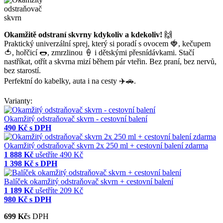
Okamžitě odstraní skvrny kdykoliv a kdekoliv!
🙌
Praktický univerzální sprej, který si poradí s ovocem 🍓, kečupem
🍅, hořčicí 🌭, zmrzlinou 🍦 i dětskými přesnídávkami. Stačí
nastříkat, otřít a skvrna mizí během pár vteřin. Bez praní, bez nervů,
bez starostí.
Perfektní do kabelky, auta i na cesty ✈️🚗.
Varianty:
Okamžitý odstraňovač skvrn - cestovní balení
490 Kč
s DPH
Okamžitý odstraňovač skvrn 2x 250 ml + cestovní balení zdarma
1 888 Kč
ušetříte 490 Kč
1 398 Kč
s DPH
Balíček okamžitý odstraňovač skvrn + cestovní balení
1 189 Kč
ušetříte 209 Kč
980 Kč
s DPH
699 Kč
s DPH