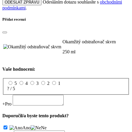
Odesláním dotazu souhlasíte s
obchodními
ODESLAT ZPRÁVU
podmínkami
.
Přidat recenzi
Okamžitý odstraňovač skvrn
250 ml
Vaše hodnocení:
5
4
3
2
1
? / 5
+
Pro
Doporučil/a byste tento produkt?
Ano
Ne