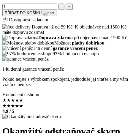
PŘIDAT DO KOŠÍKU
📦
Dostupnost:
skladem
Doprava již od 59 Kč. K objednávce nad 1500 Kč
máte dopravu zdarma!
Doprava zdarma
při objednávce nad 1500 Kč
Možnost
platby dobírkou
14ti denní
garance vrácení peněz
97%
hodnocení e-shopu
14ti denní garance vrácení peněz
Pokud nejste s výrobkem spokojeni, jednoduše jej vraťte a my vám
vrátíme peníze.
Hodnocení e-shopu
★
★
★
★
★
★
★
★
★
★
4.9 / 5
Okamžitý odstraňovač skvrn