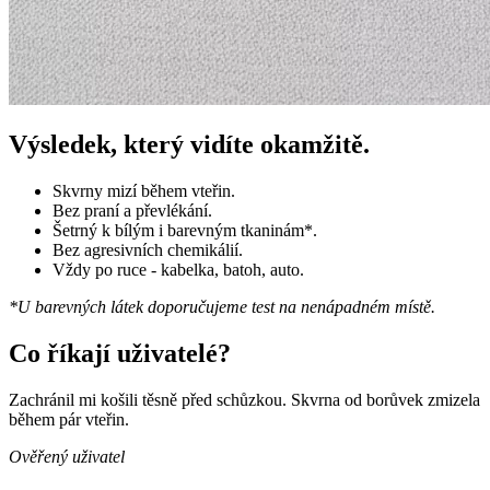
Výsledek, který vidíte okamžitě.
Skvrny mizí během vteřin.
Bez praní a převlékání.
Šetrný k bílým i barevným tkaninám*.
Bez agresivních chemikálií.
Vždy po ruce - kabelka, batoh, auto.
*U barevných látek doporučujeme test na nenápadném místě.
Co říkají uživatelé?
Zachránil mi košili těsně před schůzkou. Skvrna od borůvek zmizela
během pár vteřin.
Ověřený uživatel