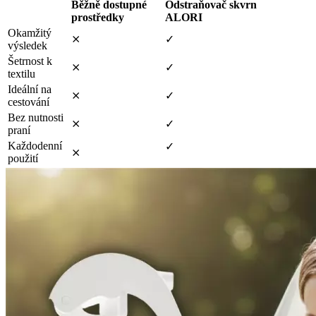
Běžně dostupné
Odstraňovač skvrn
prostředky
ALORI
Okamžitý
⨯
✓
výsledek
Šetrnost k
⨯
✓
textilu
Ideální na
⨯
✓
cestování
Bez nutnosti
⨯
✓
praní
Každodenní
✓
⨯
použití