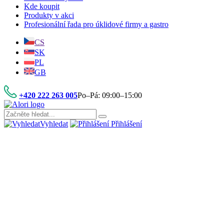
Kde koupit
Produkty v akci
Profesionální řada pro úklidové firmy a gastro
CS
SK
PL
GB
+420 222 263 005
Po–Pá: 09:00–15:00
Vyhledat
Přihlášení