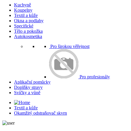
Kuchyně
Koupelny
Textil a kůže
Okna a podlahy
Specifické
Tělo a pokožka
Autokosmetika
Pro širokou věřejnost
Pro profesionály
Aplikační pomůcky
Doplňky stravy
Svíčky a vůně
Textil a kůže
Okamžitý odstraňovač skvrn