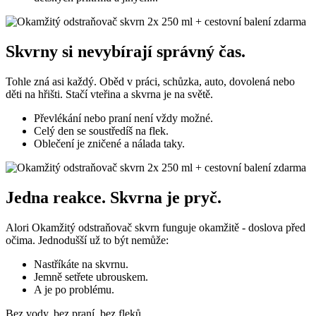
Skvrny si nevybírají správný čas.
Tohle zná asi každý. Oběd v práci, schůzka, auto, dovolená nebo
děti na hřišti. Stačí vteřina a skvrna je na světě.
Převlékání nebo praní není vždy možné.
Celý den se soustředíš na flek.
Oblečení je zničené a nálada taky.
Jedna reakce. Skvrna je pryč.
Alori Okamžitý odstraňovač skvrn funguje okamžitě - doslova před
očima. Jednodušší už to být nemůže:
Nastříkáte na skvrnu.
Jemně setřete ubrouskem.
A je po problému.
Bez vody, bez praní, bez fleků.