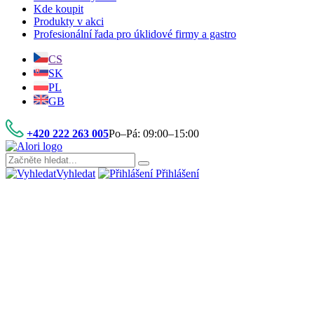
Kde koupit
Produkty v akci
Profesionální řada pro úklidové firmy a gastro
CS
SK
PL
GB
+420 222 263 005
Po–Pá: 09:00–15:00
Vyhledat
Přihlášení