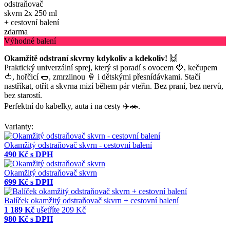
Výhodné balení
Okamžitě odstraní skvrny kdykoliv a kdekoliv!
🙌
Praktický univerzální sprej, který si poradí s ovocem 🍓, kečupem
🍅, hořčicí 🌭, zmrzlinou 🍦 i dětskými přesnídávkami. Stačí
nastříkat, otřít a skvrna mizí během pár vteřin. Bez praní, bez nervů,
bez starostí.
Perfektní do kabelky, auta i na cesty ✈️🚗.
Varianty:
Okamžitý odstraňovač skvrn - cestovní balení
490 Kč
s DPH
Okamžitý odstraňovač skvrn
699 Kč
s DPH
Balíček okamžitý odstraňovač skvrn + cestovní balení
1 189 Kč
ušetříte 209 Kč
980 Kč
s DPH