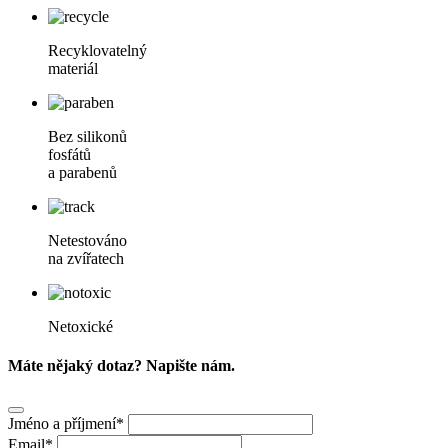
Recyklovatelný
materiál
Bez silikonů
fosfátů
a parabenů
Netestováno
na zvířatech
Netoxické
Máte nějaký dotaz? Napište nám.
Jméno a příjmení*
Email*