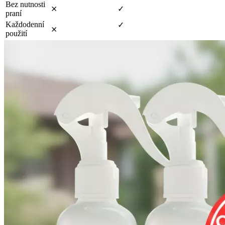
Bez nutnosti
⨯
✓
praní
Každodenní
✓
⨯
použití