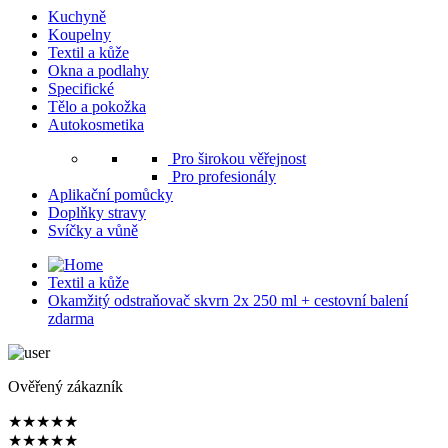
Kuchyně
Koupelny
Textil a kůže
Okna a podlahy
Specifické
Tělo a pokožka
Autokosmetika
Pro širokou věřejnost
Pro profesionály
Aplikační pomůcky
Doplňky stravy
Svíčky a vůně
Textil a kůže
Okamžitý odstraňovač skvrn 2x 250 ml + cestovní balení
zdarma
Ověřený zákazník
★
★
★
★
★
★
★
★
★
★