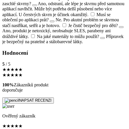
zaschlé skvrny?
Ano, odstraní, ale lépe je skvrnu před samotnou
aplikací navlhčit. Může být potřeba delší působení nebo více
aplikací. U čerstvých skvrn je účinek okamžitý.
Musí se
oblečení po aplikaci prát?
Ne. Pro akutní problém se skvrnou
stačí nastříkat, setřít a je hotovo.
Je čistič bezpečný pro děti?
Ano, produkt je netoxický, neobsahuje SLES, parabeny ani
dráždivé látky.
Na jaké materiály to můžu použít?
Přípravek
je bezpečný na pratelné a stálobarevné látky.
Hodnocení
5
/ 5
★
★
★
★
★
★
★
★
★
★
100%
Zákazníků produkt
doporučuje
NAPSAT RECENZI
Ověřený zákazník
★
★
★
★
★