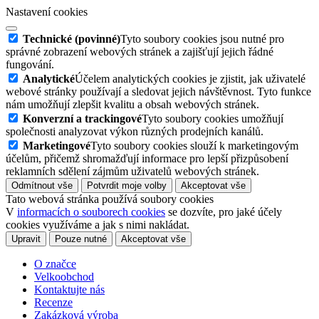
Nastavení cookies
Technické (povinné)
Tyto soubory cookies jsou nutné pro
správné zobrazení webových stránek a zajišťují jejich řádné
fungování.
Analytické
Účelem analytických cookies je zjistit, jak uživatelé
webové stránky používají a sledovat jejich návštěvnost. Tyto funkce
nám umožňují zlepšit kvalitu a obsah webových stránek.
Konverzní a trackingové
Tyto soubory cookies umožňují
společnosti analyzovat výkon různých prodejních kanálů.
Marketingové
Tyto soubory cookies slouží k marketingovým
účelům, přičemž shromažďují informace pro lepší přizpůsobení
reklamních sdělení zájmům uživatelů webových stránek.
Odmítnout vše
Potvrdit moje volby
Akceptovat vše
Tato webová stránka používá soubory cookies
V
informacích o souborech cookies
se dozvíte, pro jaké účely
cookies využíváme a jak s nimi nakládat.
Upravit
Pouze nutné
Akceptovat vše
O značce
Velkoobchod
Kontaktujte nás
Recenze
Zakázková výroba