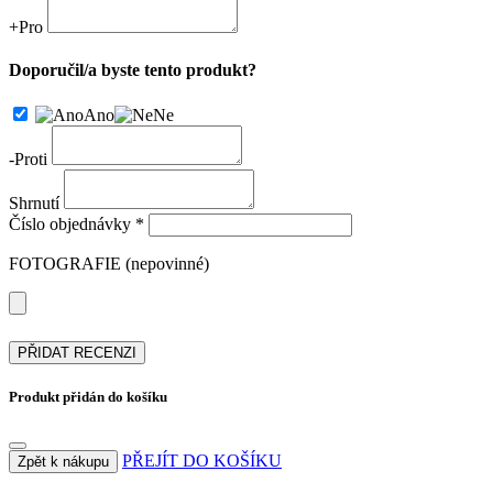
+
Pro
Doporučil/a byste tento produkt?
Ano
Ne
-
Proti
Shrnutí
Číslo objednávky *
FOTOGRAFIE (nepovinné)
PŘIDAT RECENZI
Produkt přidán do košíku
PŘEJÍT DO KOŠÍKU
Zpět k nákupu