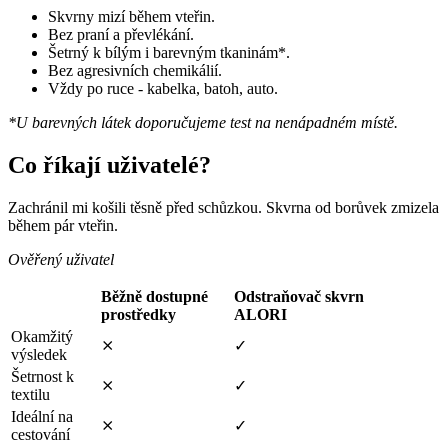
Skvrny mizí během vteřin.
Bez praní a převlékání.
Šetrný k bílým i barevným tkaninám*.
Bez agresivních chemikálií.
Vždy po ruce - kabelka, batoh, auto.
*U barevných látek doporučujeme test na nenápadném místě.
Co říkají uživatelé?
Zachránil mi košili těsně před schůzkou. Skvrna od borůvek zmizela
během pár vteřin.
Ověřený uživatel
Běžně dostupné
Odstraňovač skvrn
prostředky
ALORI
Okamžitý
⨯
✓
výsledek
Šetrnost k
⨯
✓
textilu
Ideální na
⨯
✓
cestování