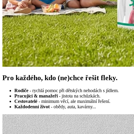
Pro každého, kdo (ne)chce řešit fleky.
Rodiče
- rychlá pomoc při dětských nehodách s jídlem.
Pracující & manažeři
- jistota na schůzkách.
Cestovatelé
- minimum věcí, ale maximální řešení.
Každodenní život
- obědy, auta, kavárny...