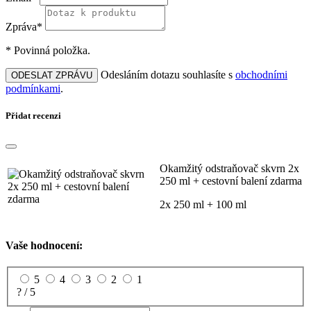
Zpráva*
* Povinná položka.
Odesláním dotazu souhlasíte s
obchodními
ODESLAT ZPRÁVU
podmínkami
.
Přidat recenzi
Okamžitý odstraňovač skvrn 2x
250 ml + cestovní balení zdarma
2x 250 ml + 100 ml
Vaše hodnocení:
5
4
3
2
1
? / 5