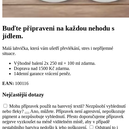
Buďte připraveni na každou nehodu s
jídlem.
Malá lahvička, která vám ušetří převlékání, stres i nepříjemné
situace.
Výhodné balení 2x 250 ml + 100 ml zdarma.
Doprava nad 1500 Kč zdarma.
14denní garance vrácení peněz.
EAN:
100116
Nejčastější dotazy
Mohu přípravek použít na barevný textil? Nezpůsobí vyblednutí
nebo fleky?
Ano, můžete. Přípravek není agresivní, nepoškozuje
pigment a nezpůsobuje vyblednutí. Přesto doporučujeme přípravek
nejprve vyzkoušet na méně viditelném místě, aby v případě
nestabilního barviva nedošlo k jeho poškození.
Odstraní to i