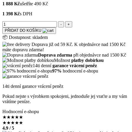
1 888 Kč
ušetříte 490 Kč
1 398 Kč
s DPH
PŘIDAT DO KOŠÍKU
📦
Dostupnost:
skladem
Doprava již od 59 Kč. K objednávce nad 1500 Kč
máte dopravu zdarma!
Doprava zdarma
při objednávce nad 1500 Kč
Možnost
platby dobírkou
14ti denní
garance vrácení peněz
97%
hodnocení e-shopu
14ti denní garance vrácení peněz
Pokud nejste s výrobkem spokojeni, jednoduše jej vraťte a my vám
vrátíme peníze.
Hodnocení e-shopu
★
★
★
★
★
★
★
★
★
★
4.9 / 5